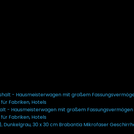
alt - Hausmeisterwagen mit großem Fassungsvermögen |
ür Fabriken, Hotels
€
65,69
Brabantia Mikrofaser Geschirrh
 ist: €2,95.