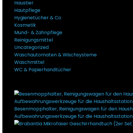
Haustier
Hautpflege
Hygienetücher & Co
Kosmetik
Mund- & Zahnpflege
Reinigungsmittel
Uncategorized
Waschautomaten & Wischsysteme
Waschmittel
WC & Papierhandtücher
Super Sale Bis zu @ 50 % Rabatt
Besenmopphalter, Reinigungswagen für den Haush
Aufbewahrungswerkzeuge für die Haushaltsstation f
Ursprünglicher Preis war: €3,75
€
2,95
Aktueller Preis