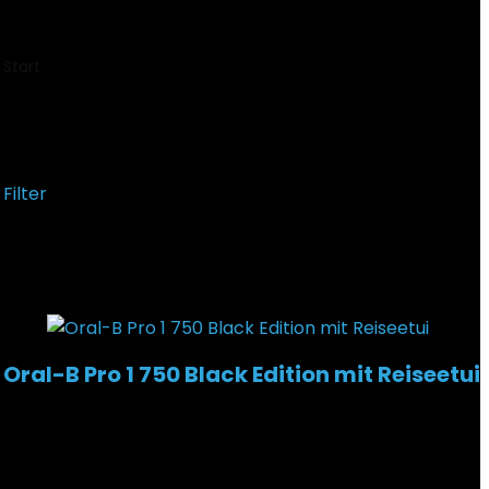
€
145,49
Start
Produkt Artikelformat
‎750
‎750
Filter
Einzelnes Ergebnis wird angezeigt
Added to wishlist
Removed from wishlist
0
Oral-B Pro 1 750 Black Edition mit Reiseetui
Added to wishlist
Removed from wishlist
0
€
43,60