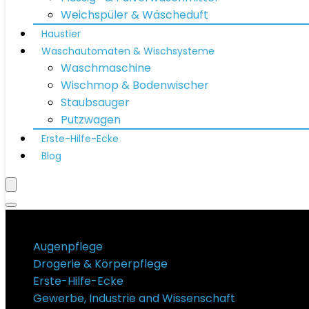
Weichspüler & Wäscheduft
Haustier
Waschautomaten & Wischsysteme
Waschmaschine
Wischmop & Bodenwischer
Staubsauger
Putzwagen
Erste-Hilfe-Ecke
Blog
Produktkategorien
Augenpflege
Drogerie & Körperpflege
Erste-Hilfe-Ecke
Gewerbe, Industrie and Wissenschaft