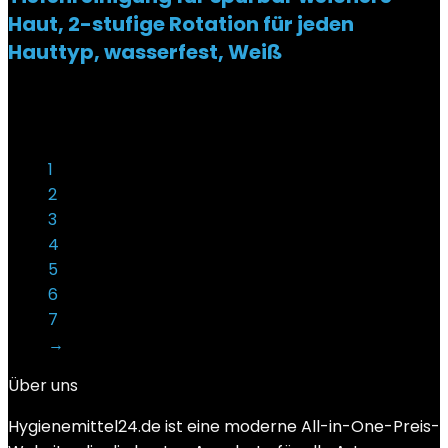
Haut, 2-stufige Rotation für jeden
Hauttyp, wasserfest, Weiß
Added to wishlist
Removed from wishlist
0
€
16,99
1
2
3
4
5
6
7
→
Über uns
Hygienemittel24.de ist eine moderne All-in-One-Preis-