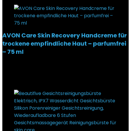
AVON Care Skin Recovery Handcreme für
trockene empfindliche Haut – parfumfrei
– 75 ml
Added to wishlist
Removed from wishlist
0
€
2,20
Added to wishlist
Removed from wishlist
0