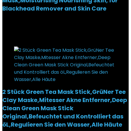
Mask,Moisturising Nourishing Skin, for
Blackhead Remover and Skin Care
Added to wishlist
Removed from wishlist
0
€
7,99
Added to wishlist
Removed from wishlist
0
2 Stück Green Tea Mask Stick,GrüNer Tee
Clay Maske,Mitesser Akne Entferner,Deep
Clean Green Mask Stick
Original,Befeuchtet und Kontrolliert das
öL,Regulieren Sie den Wasser,Alle Häute