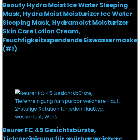
Beauty Hydra Moist Ice Water Sleeping
Mask, Hydra Moist Moisturizer Ice Water
Sleeping Mask, Hydramoist Moisturizer
Skin Care Lotion Cream,
Feuchtigkeitsspendende Eiswassermaske
(#1)
Added to wishlist
Removed from wishlist
0
€
9,88
Added to wishlist
Removed from wishlist
0
Beurer FC 45 Gesichtsbürste,
Tiefenreinigung für spürbar weichere