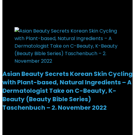
Added to wishlist
Removed from wishlist
0
€
27,99
Added to wishlist
Removed from wishlist
0
Asian Beauty Secrets Korean Skin Cycling
with Plant-based, Natural Ingredients – A
Dermatologist Take on C-Beauty, K-
Beauty (Beauty Bible Series)
Taschenbuch – 2. November 2022
Added to wishlist
Removed from wishlist
0
€
21,49