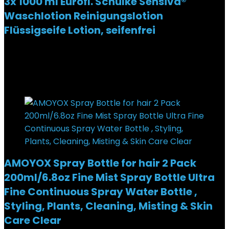
3x 1000 ml Eurofl. Schülke Sensiva®
Waschlotion Reinigungslotion
Flüssigseife Lotion, seifenfrei
Added to wishlist
Removed from wishlist
0
€
14,50
Added to wishlist
Removed from wishlist
0
AMOYOX Spray Bottle for hair 2 Pack
200ml/6.8oz Fine Mist Spray Bottle Ultra
Fine Continuous Spray Water Bottle ,
Styling, Plants, Cleaning, Misting & Skin
Care Clear