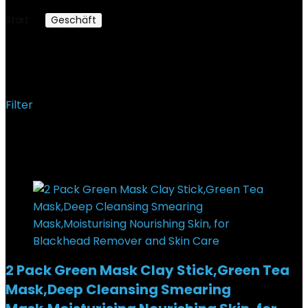
Start
Geschäft
Hautpflege
Hautpflege
Filter
Ergebnisse 1 – 12 von 83 werden angezeigt
Added to wishlist
Removed from wishlist
0
2 Pack Green Mask Clay Stick,Green Tea
Mask,Deep Cleansing Smearing