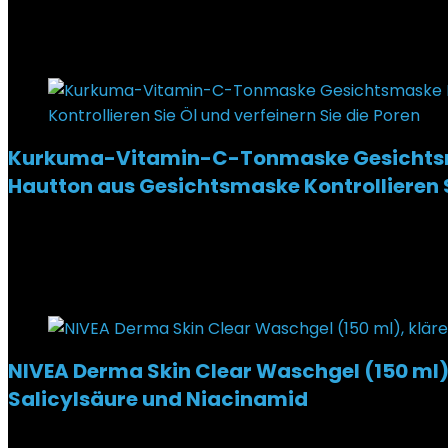
€
36,90
Added to wishlist
Removed from wishlist
0
Kurkuma-Vitamin-C-Tonmaske Gesichtsmask
Hautton aus Gesichtsmaske Kontrollieren Si
Added to wishlist
Removed from wishlist
0
€
9,99
Added to wishlist
Removed from wishlist
0
NIVEA Derma Skin Clear Waschgel (150 ml),
Salicylsäure und Niacinamid