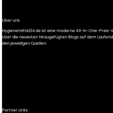
Added to wishlist
Removed from wishlist
0
€
3,00
Über uns
Hygienemittel24.de ist eine moderne All-in-One-Preis-W
über die neuesten hinzugefügten Blogs auf dem Laufenden
den jeweiligen Quellen.
Partner Links