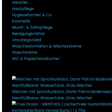
Haustier
Hautpflege
Hygienetücher & Co
Kosmetik
Mund- & Zahnpflege
Reinigungsmittel
Uncategorized
Waschautomaten & Wischsysteme
Waschmittel
WC & Papierhandtücher
Super Sale Bis zu @ 50 % Rabatt
Wischer mit Sprühfunktion, Domi-Patrol Bodenwisc
Nachfüllbarer Wassertank, Grau Wischer
€
25,99
Ur
kompostierbare Verpackung | 1 x 70g
€
1,29