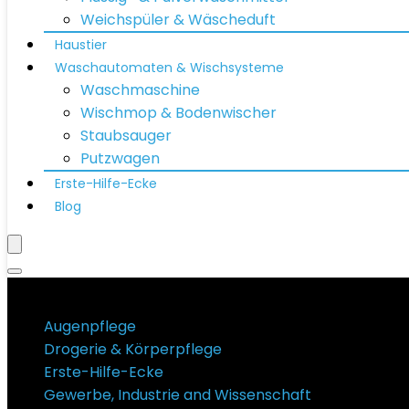
Weichspüler & Wäscheduft
Haustier
Waschautomaten & Wischsysteme
Waschmaschine
Wischmop & Bodenwischer
Staubsauger
Putzwagen
Erste-Hilfe-Ecke
Blog
Produktkategorien
Augenpflege
Drogerie & Körperpflege
Erste-Hilfe-Ecke
Gewerbe, Industrie and Wissenschaft