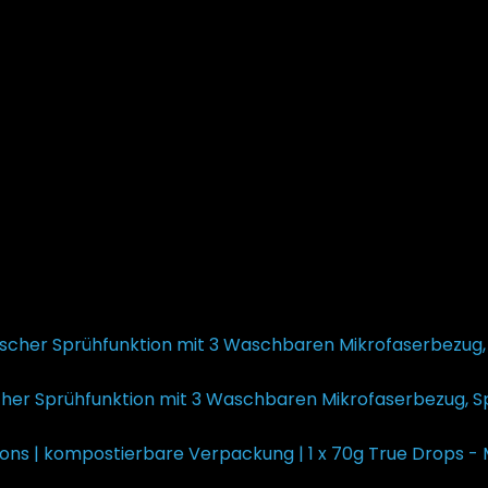
her Sprühfunktion mit 3 Waschbaren Mikrofaserbezug, Sp
sprünglicher Preis war: €25,99
€
20,99
Aktueller Preis ist: 
True Drops - 