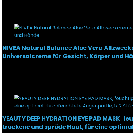
Added to wishlist
Removed from wishlist
0
€
4,95
Added to wishlist
Removed from wishlist
0
NIVEA Natural Balance Aloe Vera Allzweck
Universalcreme für Gesicht, Körper und H
Added to wishlist
Removed from wishlist
0
€
4,55
Added to wishlist
Removed from wishlist
0
YEAUTY DEEP HYDRATION EYE PAD MASK, feu
trockene und spröde Haut, für eine optima