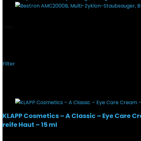
€
77,73
Start
Produkt Duftrichtung
‎Aloe Vera
‎Aloe Vera
Filter
Alle 5 Ergebnisse werden angezeigt
Added to wishlist
Removed from wishlist
0
KLAPP Cosmetics – A Classic – Eye Care Cr
reife Haut – 15 ml
Added to wishlist
Removed from wishlist
0