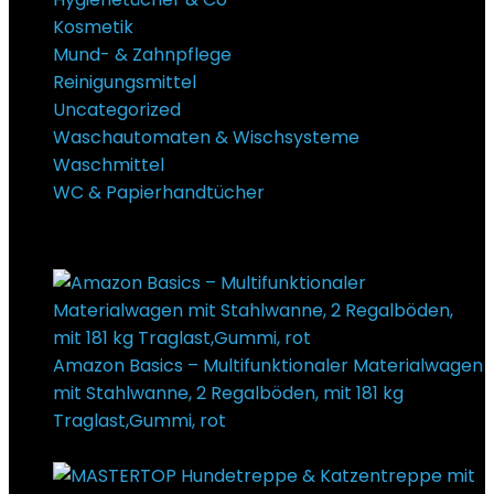
Kosmetik
Mund- & Zahnpflege
Reinigungsmittel
Uncategorized
Waschautomaten & Wischsysteme
Waschmittel
WC & Papierhandtücher
Super Sale Bis zu @ 50 % Rabatt
Amazon Basics – Multifunktionaler Materialwagen
mit Stahlwanne, 2 Regalböden, mit 181 kg
Traglast,Gummi, rot
€
219,90
Ursprünglicher Preis
war: €219,90
€
52,99
Aktueller Preis ist: €52,99.