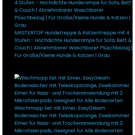
MASTERTOP Hundetreppe & Katzentreppe mit 4
Stufen - Hochdichte Hunderampe für Sofa, Bett &
Couch | Abnehmbarer Waschbarer Plüschbezug |
Für Große/Kleine Hunde & Katzen | Grau
€
61,49
Ursprünglicher Preis war: €61,49
€
55,89
Aktueller
Preis ist: €55,89.
Wischmopp Set mit Eimer, EasyGleam
Bodenwischer mit Teleskopstange, Zweikammer
Eimer für Nass- und Trockenanwendung mit 2
Mikrofaserpads, Geeignet für Alle Bodenarten