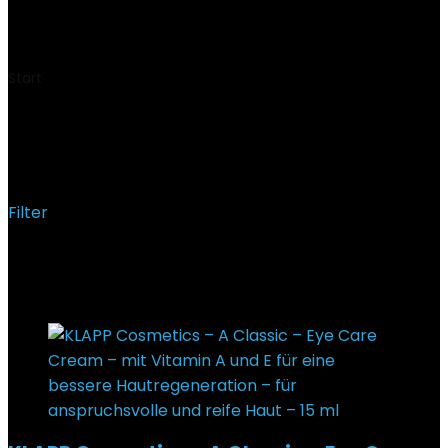
€
9,99
Ursprünglicher Preis war:
€9,99
€
8,99
Aktueller Preis ist: €8,99.
Start
Produkt Im Angebot von Amazon.de seit
3.
Dezember 2010
3. Dezember 2010
Filter
Einzelnes Ergebnis wird angezeigt
Added to wishlist
Removed from wishlist
0