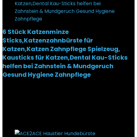
6 Stück Katzenminze
Sticks,Katzenzahnbürste für
Katzen,Katzen Zahnpflege Spielzeug,
Kausticks für Katzen,Dental Kau-Sticks
helfen bei Zahnstein & Mundgeruch
Gesund Hygiene Zahnpflege
Added to wishlist
Removed from wishlist
0
€
6,99
Ursprünglicher Preis war: €6,99
€
6,79
Aktueller
Preis ist: €6,79.
3%
Added to wishlist
Removed from wishlist
0