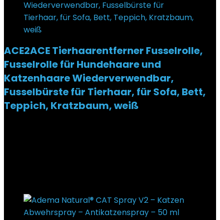
ACE2ACE Tierhaarentferner Fusselrolle,
Fusselrolle für Hundehaare und
Katzenhaare Wiederverwendbar,
Fusselbürste für Tierhaar, für Sofa, Bett,
Teppich, Kratzbaum, weiß
Added to wishlist
Removed from wishlist
0
€
23,99
Ursprünglicher Preis war: €23,99
€
15,29
Aktueller
Preis ist: €15,29.
36%
Added to wishlist
Removed from wishlist
0