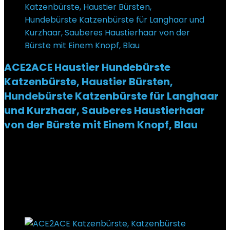
ACE2ACE Haustier Hundebürste
Katzenbürste, Haustier Bürsten,
Hundebürste Katzenbürste für Langhaar
und Kurzhaar, Sauberes Haustierhaar
von der Bürste mit Einem Knopf, Blau
Added to wishlist
Removed from wishlist
0
€
14,99
Ursprünglicher Preis war: €14,99
€
8,99
Aktueller
Preis ist: €8,99.
40%
Added to wishlist
Removed from wishlist
0