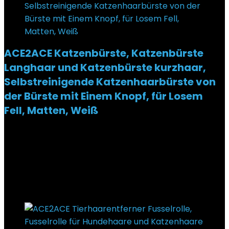
ACE2ACE Katzenbürste, Katzenbürste
Langhaar und Katzenbürste kurzhaar,
Selbstreinigende Katzenhaarbürste von
der Bürste mit Einem Knopf, für Losem
Fell, Matten, Weiß
Added to wishlist
Removed from wishlist
0
€
14,99
Ursprünglicher Preis war: €14,99
€
8,99
Aktueller
Preis ist: €8,99.
40%
Added to wishlist
Removed from wishlist
0