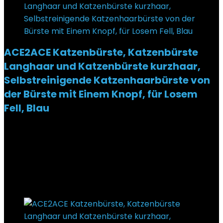
ACE2ACE Katzenbürste, Katzenbürste
Langhaar und Katzenbürste kurzhaar,
Selbstreinigende Katzenhaarbürste von
der Bürste mit Einem Knopf, für Losem
Fell, Blau
Added to wishlist
Removed from wishlist
0
€
14,99
Ursprünglicher Preis war: €14,99
€
10,99
Aktueller
Preis ist: €10,99.
27%
Added to wishlist
Removed from wishlist
0