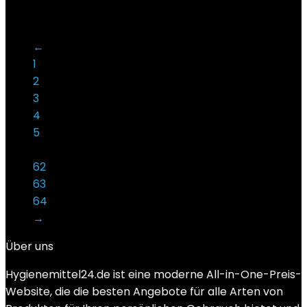
Preis ist: €6,99.
13%
←
1
2
3
4
5
…
62
63
64
→
Über uns
Hygienemittel24.de ist eine moderne All-in-One-Preis-
Website, die die besten Angebote für alle Arten von