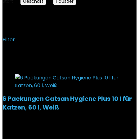
Start
Geschäft
Haustier
Seite 2
Haustier
Filter
Ergebnisse 13 – 24 von 763 werden angezeigt
Added to wishlist
Removed from wishlist
0
6 Packungen Catsan Hygiene Plus 10 l für
Katzen, 60 l, Weiß
Added to wishlist
Removed from wishlist
0
€
74,30
Added to wishlist
Removed from wishlist
0