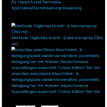
für Teppich und Tierhaare,
App/Alexa/Fernsteuerung Steuerung
€
499,99
Ursprünglicher Preis war:
€499,99
€
379,99
Aktueller Preis ist: €379,99.
Methode Tägliches Granit- & Marmorspray (354
ml)
€
15,98
waschies waschbare Abschmink- &
Reinigungspads wiederverwendbar, porentiefe
Reinigung nur mit Wasser, hautschonend,
hypoallergen, supersoft "Colour Edition" 6er Set
€
22,99