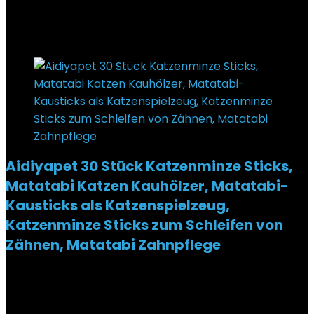
Preis ist: €14,90.
25%
Added to wishlist
Removed from wishlist
0
Aidiyapet 30 Stück Katzenminze Sticks,
Matatabi Katzen Kauhölzer, Matatabi-
Kausticks als Katzenspielzeug,
Katzenminze Sticks zum Schleifen von
Zähnen, Matatabi Zahnpflege
Added to wishlist
Removed from wishlist
0
€
7,99
Ursprünglicher Preis war: €7,99
€
6,99
Aktueller