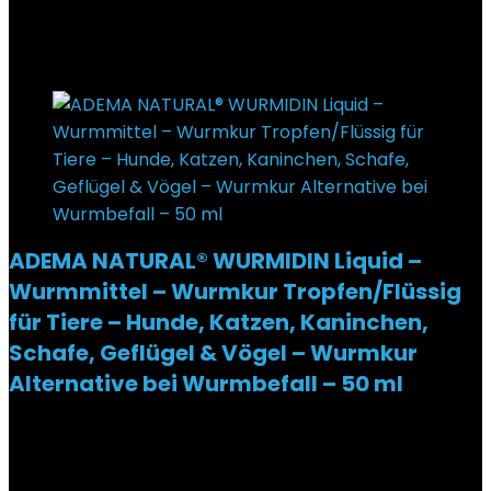
Added to wishlist
Removed from wishlist
0
€
15,90
Added to wishlist
Removed from wishlist
0
ADEMA NATURAL® WURMIDIN Liquid –
Wurmmittel – Wurmkur Tropfen/Flüssig
für Tiere – Hunde, Katzen, Kaninchen,
Schafe, Geflügel & Vögel – Wurmkur
Alternative bei Wurmbefall – 50 ml
Added to wishlist
Removed from wishlist
0
€
19,95
Ursprünglicher Preis war: €19,95
€
14,90
Aktueller