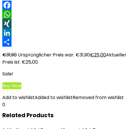
Facebook
WhatsApp
XING
LinkedIn
Teilen
€
31,90
Ursprünglicher Preis war: €31,90
€
25,00
Aktueller
Preis ist: €25,00.
Sale!
Buy Now
Add to wishlist
Added to wishlist
Removed from wishlist
0
Related Products