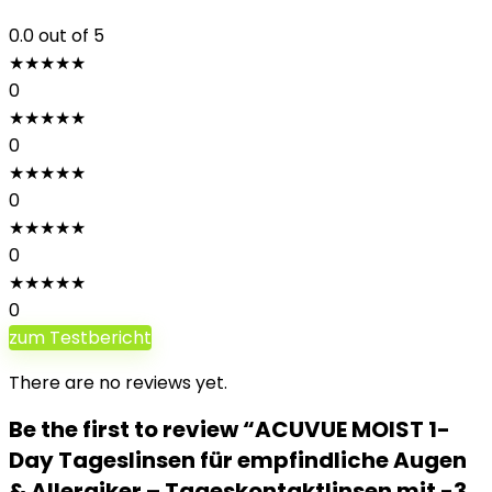
0.0
out of 5
★
★
★
★
★
0
★
★
★
★
★
0
★
★
★
★
★
0
★
★
★
★
★
0
★
★
★
★
★
0
zum Testbericht
There are no reviews yet.
Be the first to review “ACUVUE MOIST 1-
Day Tageslinsen für empfindliche Augen
& Allergiker – Tageskontaktlinsen mit -3