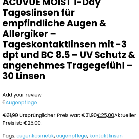
ACUVUE MOIST 1-Day
Tageslinsen für
empfindliche Augen &
Allergiker –
Tageskontaktlinsen mit -3
dpt und BC 8.5 – UV Schutz &
angenehmes Tragegefühl –
30 Linsen
Add your review
6
Augenpflege
€
31,90
Ursprünglicher Preis war: €31,90
€
25,00
Aktueller
Preis ist: €25,00.
Tags:
augenkosmetik
,
augenpflege
,
kontaktlinsen