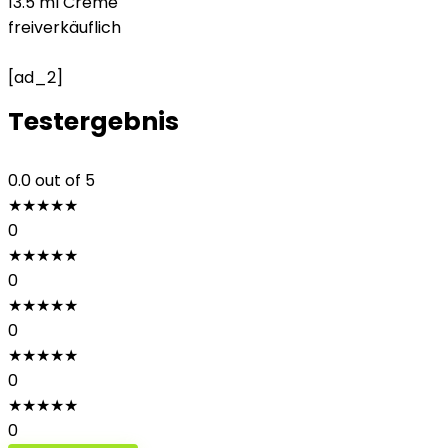
13.5 ml Creme
freiverkäuflich
[ad_2]
Testergebnis
0.0
out of 5
★
★
★
★
★
0
★
★
★
★
★
0
★
★
★
★
★
0
★
★
★
★
★
0
★
★
★
★
★
0