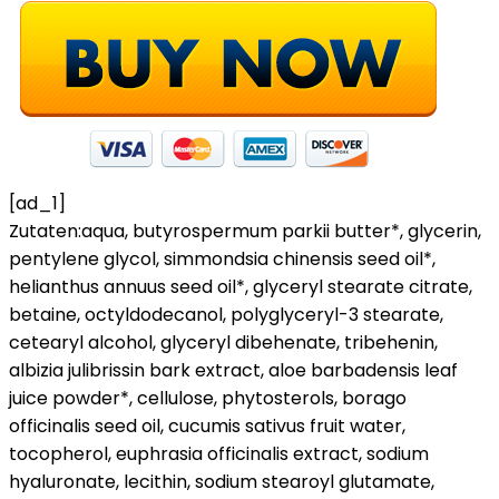
[ad_1]
Zutaten:aqua, butyrospermum parkii butter*, glycerin,
pentylene glycol, simmondsia chinensis seed oil*,
helianthus annuus seed oil*, glyceryl stearate citrate,
betaine, octyldodecanol, polyglyceryl-3 stearate,
cetearyl alcohol, glyceryl dibehenate, tribehenin,
albizia julibrissin bark extract, aloe barbadensis leaf
juice powder*, cellulose, phytosterols, borago
officinalis seed oil, cucumis sativus fruit water,
tocopherol, euphrasia officinalis extract, sodium
hyaluronate, lecithin, sodium stearoyl glutamate,