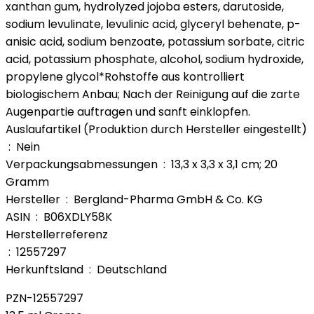
xanthan gum, hydrolyzed jojoba esters, darutoside,
sodium levulinate, levulinic acid, glyceryl behenate, p-
anisic acid, sodium benzoate, potassium sorbate, citric
acid, potassium phosphate, alcohol, sodium hydroxide,
propylene glycol*Rohstoffe aus kontrolliert
biologischem Anbau; Nach der Reinigung auf die zarte
Augenpartie auftragen und sanft einklopfen.
Auslaufartikel (Produktion durch Hersteller eingestellt)
‏ : ‎ Nein
Verpackungsabmessungen ‏ : ‎ 13,3 x 3,3 x 3,1 cm; 20
Gramm
Hersteller ‏ : ‎ Bergland-Pharma GmbH & Co. KG
ASIN ‏ : ‎ B06XDLY58K
Herstellerreferenz
‏ : ‎ 12557297
Herkunftsland ‏ : ‎ Deutschland
PZN-12557297