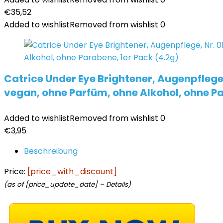
€
35,52
Added to wishlist
Removed from wishlist
0
Catrice Under Eye Brightener, Augenpflege,
vegan, ohne Parfüm, ohne Alkohol, ohne Pa
Added to wishlist
Removed from wishlist
0
€
3,95
Beschreibung
Price:
[price_with_discount]
(as of [price_update_date] –
Details
)