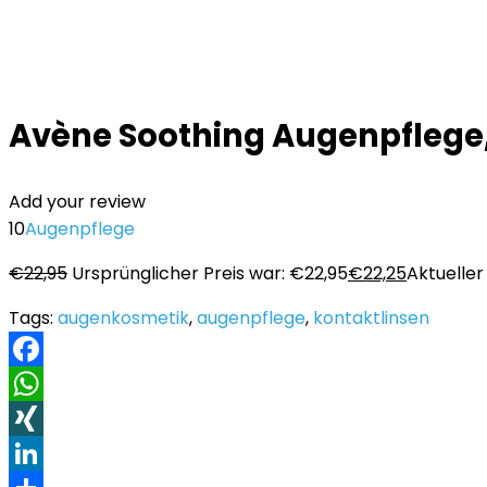
Avène Soothing Augenpflege, 
Add your review
10
Augenpflege
€
22,95
Ursprünglicher Preis war: €22,95
€
22,25
Aktueller 
Tags:
augenkosmetik
,
augenpflege
,
kontaktlinsen
Facebook
WhatsApp
XING