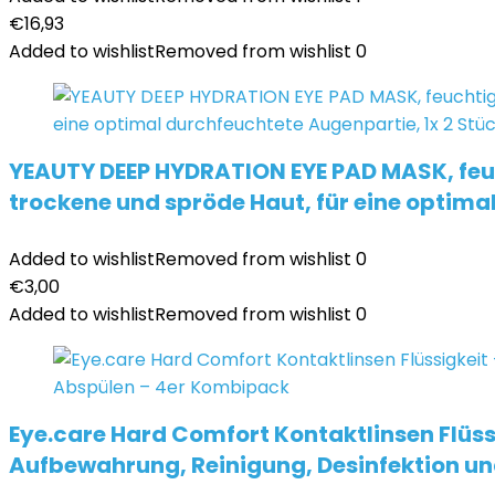
€
16,93
Added to wishlist
Removed from wishlist
0
YEAUTY DEEP HYDRATION EYE PAD MASK, feu
trockene und spröde Haut, für eine optima
Added to wishlist
Removed from wishlist
0
€
3,00
Added to wishlist
Removed from wishlist
0
Eye.care Hard Comfort Kontaktlinsen Flüssi
Aufbewahrung, Reinigung, Desinfektion u