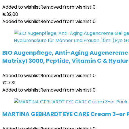
Added to wishlist
Removed from wishlist
0
€
32,00
Added to wishlist
Removed from wishlist
0
BIO Augenpflege, Anti-Aging Augencreme G
Matrixyl 3000, Peptide, Vitamin C & Hyalu
Added to wishlist
Removed from wishlist
0
€
17,31
Added to wishlist
Removed from wishlist
0
MARTINA GEBHARDT EYE CARE Cream 3-er 
Added to wishlist
Removed from wishlist
0