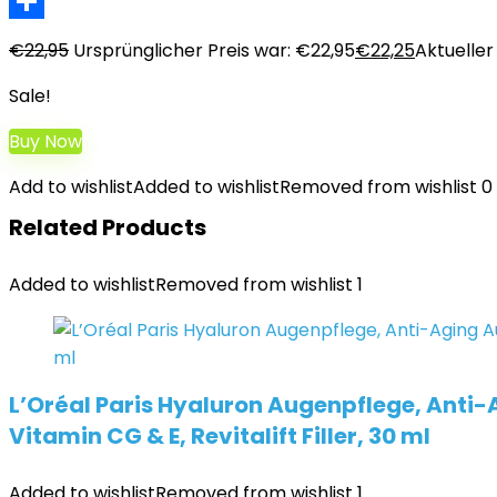
LinkedIn
Teilen
€
22,95
Ursprünglicher Preis war: €22,95
€
22,25
Aktueller 
Sale!
Buy Now
Add to wishlist
Added to wishlist
Removed from wishlist
0
Related Products
Added to wishlist
Removed from wishlist
1
L’Oréal Paris Hyaluron Augenpflege, Anti
Vitamin CG & E, Revitalift Filler, 30 ml
Added to wishlist
Removed from wishlist
1