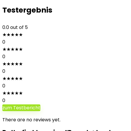
Testergebnis
0.0
out of 5
★
★
★
★
★
0
★
★
★
★
★
0
★
★
★
★
★
0
★
★
★
★
★
0
★
★
★
★
★
0
zum Testbericht
There are no reviews yet.