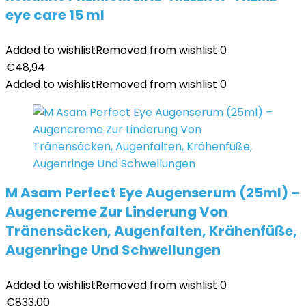
eye care 15 ml
Added to wishlist
Removed from wishlist
0
€
48,94
Added to wishlist
Removed from wishlist
0
M Asam Perfect Eye Augenserum (25ml) –
Augencreme Zur Linderung Von
Tränensäcken, Augenfalten, Krähenfüße,
Augenringe Und Schwellungen
Added to wishlist
Removed from wishlist
0
€
833,00