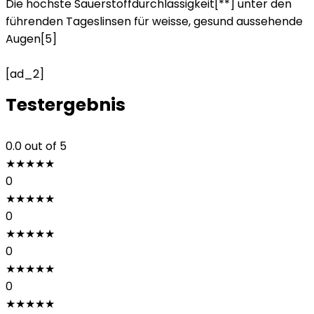
Die höchste Sauerstoffdurchlässigkeit[**] unter den
führenden Tageslinsen für weisse, gesund aussehende
Augen[5]
[ad_2]
Testergebnis
0.0
out of 5
★
★
★
★
★
0
★
★
★
★
★
0
★
★
★
★
★
0
★
★
★
★
★
0
★
★
★
★
★