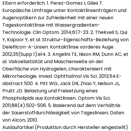
Eltern erforderlich. 1. Perez-Gomez I, Giles T.
Europäische Umfrage unter Kontaktlinsenträgern und
Augenoptikern zur Zufriedenheit mit einer neuen
Tageskontaktlinse mit Wassergradienten-
Technologie. Clin Optom. 2014;6:17-23. 2. Thekveli S, Qui
Y, Kapoor Y, et al. Struktur-Eigenschafts-Beziehung von
Delefilcon-A-Linsen. Kontaktlinse vorderes Auge.
2012;35(Supp 1):e14. 3. Angelini TE, Nixon RM, Dunn AC, et
al. Viskoelastizität und Maschenweite an der
Oberfläche von Hydrogelen, charakterisiert mit
Mikrorheologie. Invest Ophthalmol Vis Sci. 2013;54:E-
abstract 500. 4. Pitt WG, Jack DR, Zhao Y, Nelson JL,
Pruitt JD. Belastung und Freisetzung eines
Phospholipids aus Kontaktlinsen. Optom Vis Sci.
2011;88(4):502-506. 5. Basierend auf dem Verhältnis
der Sauerstoffdurchlässigkeit von Tageslinsen; Daten
von Alcon, 2010.
Auslaufartikel (Produktion durch Hersteller eingestellt)