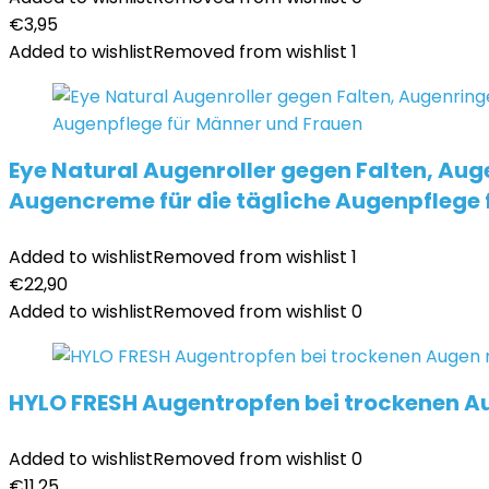
€
3,95
Added to wishlist
Removed from wishlist
1
Eye Natural Augenroller gegen Falten, Au
Augencreme für die tägliche Augenpflege 
Added to wishlist
Removed from wishlist
1
€
22,90
Added to wishlist
Removed from wishlist
0
HYLO FRESH Augentropfen bei trockenen Au
Added to wishlist
Removed from wishlist
0
€
11,25