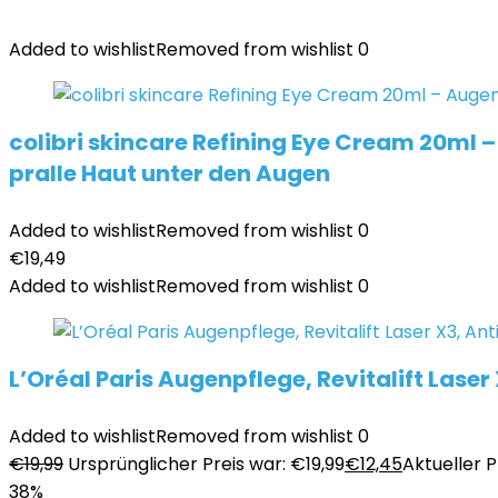
Added to wishlist
Removed from wishlist
0
colibri skincare Refining Eye Cream 20ml 
pralle Haut unter den Augen
Added to wishlist
Removed from wishlist
0
€
19,49
Added to wishlist
Removed from wishlist
0
L’Oréal Paris Augenpflege, Revitalift Las
Added to wishlist
Removed from wishlist
0
€
19,99
Ursprünglicher Preis war: €19,99
€
12,45
Aktueller Pr
38%