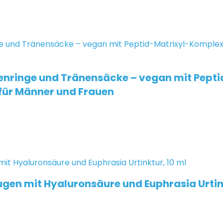
genringe und Tränensäcke – vegan mit Pept
für Männer und Frauen
gen mit Hyaluronsäure und Euphrasia Urtink