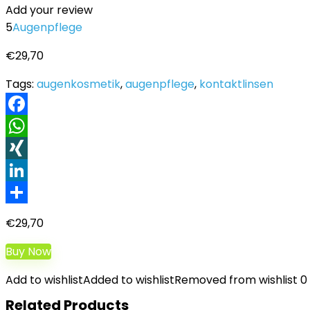
Add your review
5
Augenpflege
€
29,70
Tags:
augenkosmetik
,
augenpflege
,
kontaktlinsen
Facebook
WhatsApp
XING
LinkedIn
Teilen
€
29,70
Buy Now
Add to wishlist
Added to wishlist
Removed from wishlist
0
Related Products