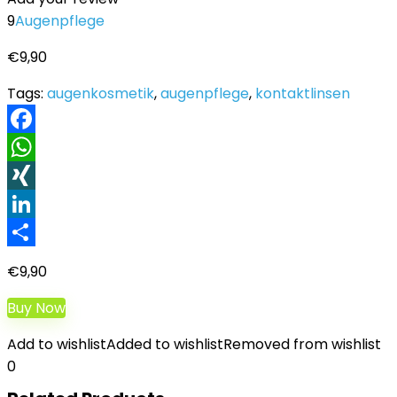
9
Augenpflege
€
9,90
Tags:
augenkosmetik
,
augenpflege
,
kontaktlinsen
Facebook
WhatsApp
XING
LinkedIn
Teilen
€
9,90
Buy Now
Add to wishlist
Added to wishlist
Removed from wishlist
0