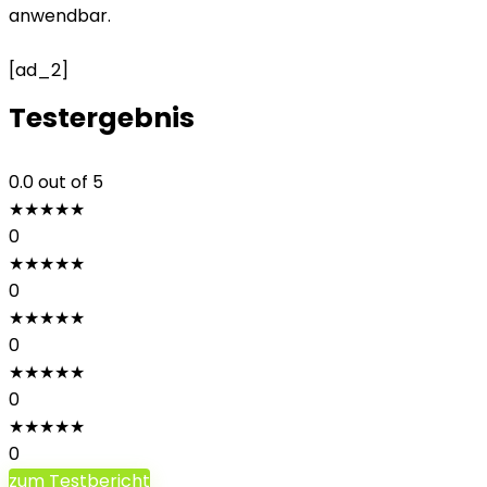
anwendbar.
[ad_2]
Testergebnis
0.0
out of 5
★
★
★
★
★
0
★
★
★
★
★
0
★
★
★
★
★
0
★
★
★
★
★
0
★
★
★
★
★
0
zum Testbericht