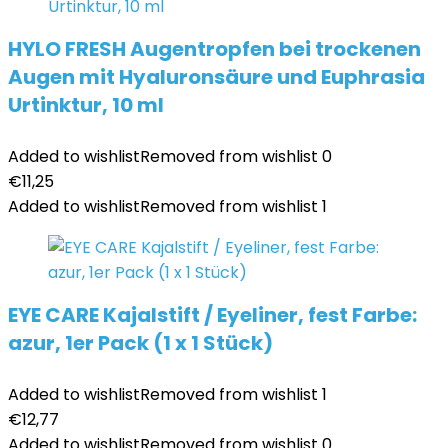
HYLO FRESH Augentropfen bei trockenen
Augen mit Hyaluronsäure und Euphrasia
Urtinktur, 10 ml
Added to wishlist
Removed from wishlist
0
€
11,25
Added to wishlist
Removed from wishlist
1
EYE CARE Kajalstift / Eyeliner, fest Farbe:
azur, 1er Pack (1 x 1 Stück)
Added to wishlist
Removed from wishlist
1
€
12,77
Added to wishlist
Removed from wishlist
0