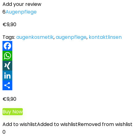
Add your review
6
Augenpflege
€
9,90
Tags:
augenkosmetik
,
augenpflege
,
kontaktlinsen
Facebook
WhatsApp
XING
LinkedIn
Teilen
€
9,90
Buy Now
Add to wishlist
Added to wishlist
Removed from wishlist
0