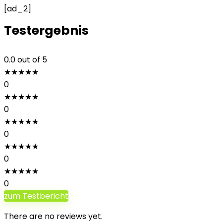
[ad_2]
Testergebnis
0.0
out of 5
★
★
★
★
★
0
★
★
★
★
★
0
★
★
★
★
★
0
★
★
★
★
★
0
★
★
★
★
★
0
zum Testbericht
There are no reviews yet.