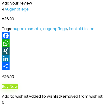
Add your review
4
Augenpflege
€
16,90
Tags:
augenkosmetik
,
augenpflege
,
kontaktlinsen
Facebook
WhatsApp
XING
LinkedIn
Teilen
€
16,90
Buy Now
Add to wishlist
Added to wishlist
Removed from wishlist
0