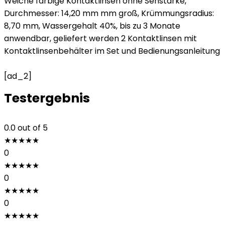
Weiche farbige Kontaktlinsen ohne Sehstärke,
Durchmesser: 14,20 mm mm groß, Krümmungsradius:
8,70 mm, Wassergehalt 40%, bis zu 3 Monate
anwendbar, geliefert werden 2 Kontaktlinsen mit
Kontaktlinsenbehälter im Set und Bedienungsanleitung
[ad_2]
Testergebnis
0.0
out of 5
★
★
★
★
★
0
★
★
★
★
★
0
★
★
★
★
★
0
★
★
★
★
★