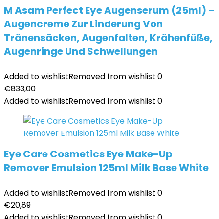
M Asam Perfect Eye Augenserum (25ml) –
Augencreme Zur Linderung Von
Tränensäcken, Augenfalten, Krähenfüße,
Augenringe Und Schwellungen
Added to wishlist
Removed from wishlist
0
€
833,00
Added to wishlist
Removed from wishlist
0
Eye Care Cosmetics Eye Make-Up
Remover Emulsion 125ml Milk Base White
Added to wishlist
Removed from wishlist
0
€
20,89
Added to wishlist
Removed from wishlist
0