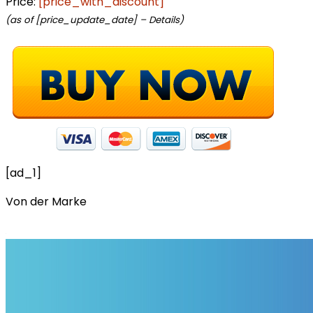
Price:
[price_with_discount]
(as of [price_update_date] –
Details
)
[ad_1]
Von der Marke