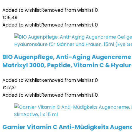
Added to wishlist
Removed from wishlist
0
€
19,49
Added to wishlist
Removed from wishlist
0
BIO Augenpflege, Anti-Aging Augencreme G
Matrixyl 3000, Peptide, Vitamin C & Hyalu
Added to wishlist
Removed from wishlist
0
€
17,31
Added to wishlist
Removed from wishlist
0
Garnier Vitamin C Anti-Müdigkeits Augen