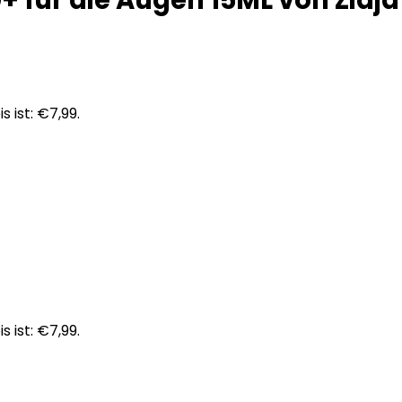
 für die Augen 15ML von Ziaja
s ist: €7,99.
s ist: €7,99.