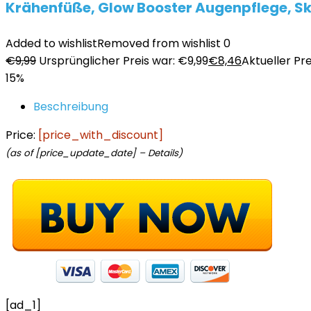
Krähenfüße, Glow Booster Augenpflege, Skin
Added to wishlist
Removed from wishlist
0
€
9,99
Ursprünglicher Preis war: €9,99
€
8,46
Aktueller Pre
15%
Beschreibung
Price:
[price_with_discount]
(as of [price_update_date] –
Details
)
[ad_1]