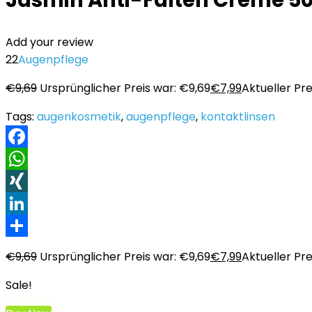
Jasmin Anti-Falten Creme 50+
Add your review
22
Augenpflege
€
9,69
Ursprünglicher Preis war: €9,69
€
7,99
Aktueller Prei
Tags:
augenkosmetik
,
augenpflege
,
kontaktlinsen
Facebook
WhatsApp
XING
LinkedIn
Teilen
€
9,69
Ursprünglicher Preis war: €9,69
€
7,99
Aktueller Prei
Sale!