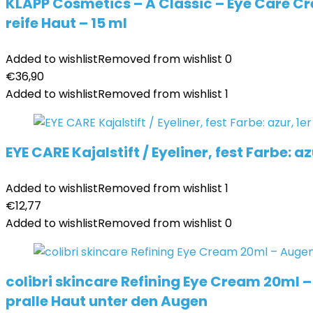
KLAPP Cosmetics – A Classic – Eye Care Cr
reife Haut – 15 ml
Added to wishlist
Removed from wishlist
0
€
36,90
Added to wishlist
Removed from wishlist
1
EYE CARE Kajalstift / Eyeliner, fest Farbe: az
Added to wishlist
Removed from wishlist
1
€
12,77
Added to wishlist
Removed from wishlist
0
colibri skincare Refining Eye Cream 20ml 
pralle Haut unter den Augen