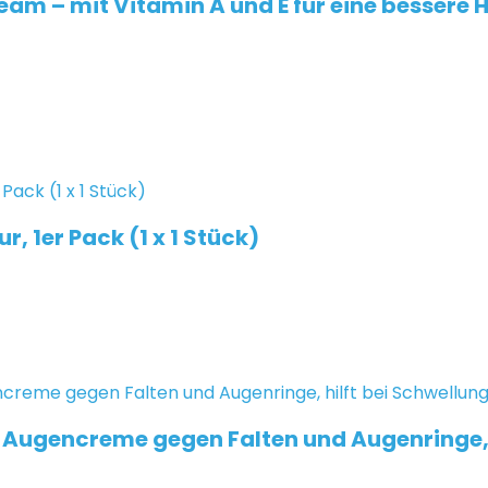
eam – mit Vitamin A und E für eine bessere 
ur, 1er Pack (1 x 1 Stück)
– Augencreme gegen Falten und Augenringe, h