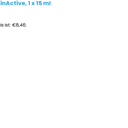
Active, 1 x 15 ml
is ist: €8,46.