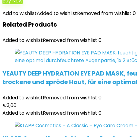
Buy Now
Add to wishlist
Added to wishlist
Removed from wishlist
0
Related Products
Added to wishlist
Removed from wishlist
0
YEAUTY DEEP HYDRATION EYE PAD MASK, feu
trockene und spröde Haut, für eine optima
Added to wishlist
Removed from wishlist
0
€
3,00
Added to wishlist
Removed from wishlist
0