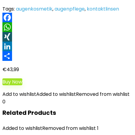
Tags:
augenkosmetik
,
augenpflege
,
kontaktlinsen
Facebook
WhatsApp
XING
LinkedIn
Teilen
€
43,99
Buy Now
Add to wishlist
Added to wishlist
Removed from wishlist
0
Related Products
Added to wishlist
Removed from wishlist
1