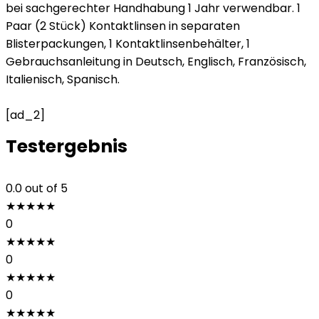
bei sachgerechter Handhabung 1 Jahr verwendbar. 1
Paar (2 Stück) Kontaktlinsen in separaten
Blisterpackungen, 1 Kontaktlinsenbehälter, 1
Gebrauchsanleitung in Deutsch, Englisch, Französisch,
Italienisch, Spanisch.
[ad_2]
Testergebnis
0.0
out of 5
★
★
★
★
★
0
★
★
★
★
★
0
★
★
★
★
★
0
★
★
★
★
★