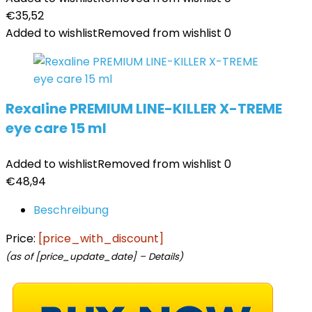
€
35,52
Added to wishlist
Removed from wishlist
0
Rexaline PREMIUM LINE-KILLER X-TREME
eye care 15 ml
Added to wishlist
Removed from wishlist
0
€
48,94
Beschreibung
Price:
[price_with_discount]
(as of [price_update_date] –
Details
)