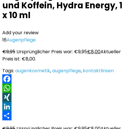
und Koffein, Hydra Energy, 1
x 10 ml
Add your review
16
Augenpflege
€
9,95
Ursprünglicher Preis war: €9,95
€
8,00
Aktueller
Preis ist: €8,00.
Tags:
augenkosmetik
,
augenpflege
,
kontaktlinsen
Facebook
WhatsApp
XING
LinkedIn
Teilen
€
9,95
Ursprünglicher Preis war: €9,95
€
8,00
Aktueller