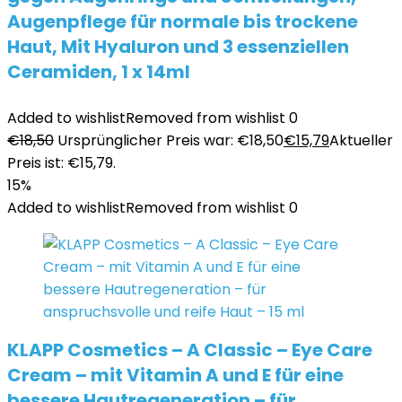
Augenpflege für normale bis trockene
Haut, Mit Hyaluron und 3 essenziellen
Ceramiden, 1 x 14ml
Added to wishlist
Removed from wishlist
0
€
18,50
Ursprünglicher Preis war: €18,50
€
15,79
Aktueller
Preis ist: €15,79.
15%
Added to wishlist
Removed from wishlist
0
KLAPP Cosmetics – A Classic – Eye Care
Cream – mit Vitamin A und E für eine
bessere Hautregeneration – für