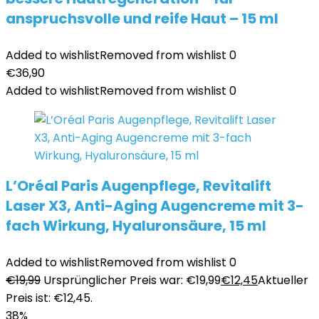
anspruchsvolle und reife Haut – 15 ml
Added to wishlist
Removed from wishlist
0
€
36,90
Added to wishlist
Removed from wishlist
0
L’Oréal Paris Augenpflege, Revitalift
Laser X3, Anti-Aging Augencreme mit 3-
fach Wirkung, Hyaluronsäure, 15 ml
Added to wishlist
Removed from wishlist
0
€
19,99
Ursprünglicher Preis war: €19,99
€
12,45
Aktueller
Preis ist: €12,45.
38%