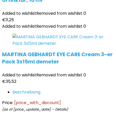
Urtinktur, 10 ml
Added to wishlist
Removed from wishlist
0
€
11,25
Added to wishlist
Removed from wishlist
0
MARTINA GEBHARDT EYE CARE Cream 3-er
Pack 3x15ml demeter
Added to wishlist
Removed from wishlist
0
€
35,52
Beschreibung
Price:
[price_with_discount]
(as of [price_update_date] –
Details
)