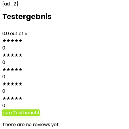
[ad_2]
Testergebnis
0.0
out of 5
★
★
★
★
★
0
★
★
★
★
★
0
★
★
★
★
★
0
★
★
★
★
★
0
★
★
★
★
★
0
zum Testbericht
There are no reviews yet.