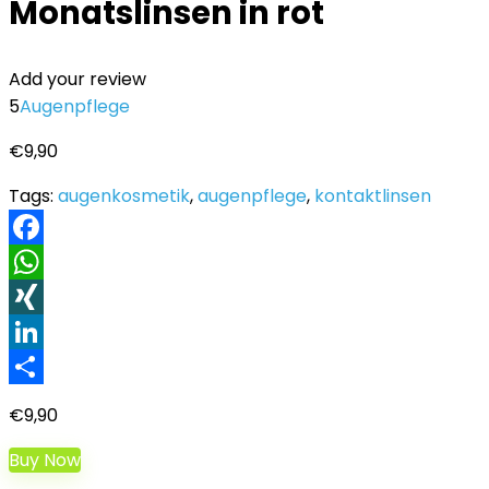
Monatslinsen in rot
Add your review
5
Augenpflege
€
9,90
Tags:
augenkosmetik
,
augenpflege
,
kontaktlinsen
Facebook
WhatsApp
XING
LinkedIn
Teilen
€
9,90
Buy Now