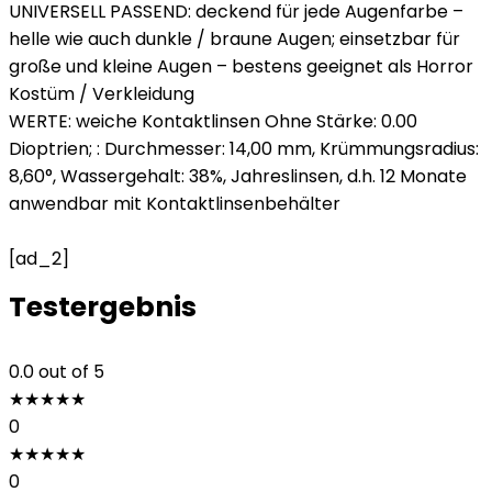
UNIVERSELL PASSEND: deckend für jede Augenfarbe –
helle wie auch dunkle / braune Augen; einsetzbar für
große und kleine Augen – bestens geeignet als Horror
Kostüm / Verkleidung
WERTE: weiche Kontaktlinsen Ohne Stärke: 0.00
Dioptrien; : Durchmesser: 14,00 mm, Krümmungsradius:
8,60°, Wassergehalt: 38%, Jahreslinsen, d.h. 12 Monate
anwendbar mit Kontaktlinsenbehälter
[ad_2]
Testergebnis
0.0
out of 5
★
★
★
★
★
0
★
★
★
★
★
0