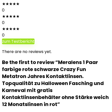
★
★
★
★
★
0
★
★
★
★
★
0
★
★
★
★
★
0
zum Testbericht
There are no reviews yet.
Be the first to review “Meralens 1 Paar
farbige rote schwarze Crazy Fun
Metatron Jahres Kontaktlinsen.
Topqualität zu Halloween Fasching und
Karneval mit gratis
Kontaktlinsenbehälter ohne Stärke weich
12 Monatslinsen in rot”