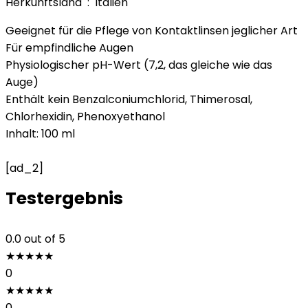
Herkunftsland ‏ : ‎ Italien
Geeignet für die Pflege von Kontaktlinsen jeglicher Art
Für empfindliche Augen
Physiologischer pH-Wert (7,2, das gleiche wie das
Auge)
Enthält kein Benzalconiumchlorid, Thimerosal,
Chlorhexidin, Phenoxyethanol
Inhalt: 100 ml
[ad_2]
Testergebnis
0.0
out of 5
★
★
★
★
★
0
★
★
★
★
★
0