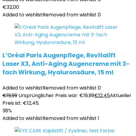
€
32,00
Added to wishlist
Removed from wishlist
0
L’Oréal Paris Augenpflege, Revitalift
Laser X3, Anti-Aging Augencreme mit 3-
fach Wirkung, Hyaluronsäure, 15 ml
Added to wishlist
Removed from wishlist
0
€
19,99
Ursprünglicher Preis war: €19,99
€
12,45
Aktueller
Preis ist: €12,45.
38%
Added to wishlist
Removed from wishlist
1