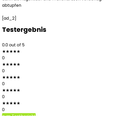
abtupfen
[ad_2]
Testergebnis
0.0
out of 5
★
★
★
★
★
0
★
★
★
★
★
0
★
★
★
★
★
0
★
★
★
★
★
0
★
★
★
★
★
0