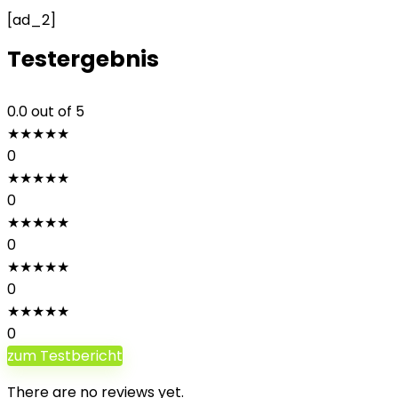
[ad_2]
Testergebnis
0.0
out of 5
★
★
★
★
★
0
★
★
★
★
★
0
★
★
★
★
★
0
★
★
★
★
★
0
★
★
★
★
★
0
zum Testbericht
There are no reviews yet.