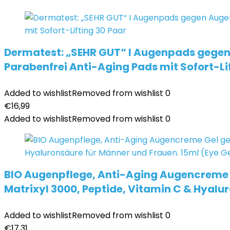
Dermatest: „SEHR GUT“ I Augenpads gegen 
Parabenfrei Anti-Aging Pads mit Sofort-Li
Added to wishlist
Removed from wishlist
0
€
16,99
Added to wishlist
Removed from wishlist
0
BIO Augenpflege, Anti-Aging Augencreme G
Matrixyl 3000, Peptide, Vitamin C & Hyalu
Added to wishlist
Removed from wishlist
0
€
17,31