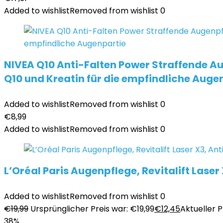
Added to wishlist
Removed from wishlist
0
NIVEA Q10 Anti-Falten Power Straffende A
Q10 und Kreatin für die empfindliche Auge
Added to wishlist
Removed from wishlist
0
€
8,99
Added to wishlist
Removed from wishlist
0
L’Oréal Paris Augenpflege, Revitalift Las
Added to wishlist
Removed from wishlist
0
€
19,99
Ursprünglicher Preis war: €19,99
€
12,45
Aktueller Pr
38%