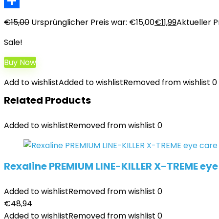
LinkedIn
Teilen
€
15,00
Ursprünglicher Preis war: €15,00
€
11,99
Aktueller Pr
Sale!
Buy Now
Add to wishlist
Added to wishlist
Removed from wishlist
0
Related Products
Added to wishlist
Removed from wishlist
0
Rexaline PREMIUM LINE-KILLER X-TREME eye 
Added to wishlist
Removed from wishlist
0
€
48,94
Added to wishlist
Removed from wishlist
0