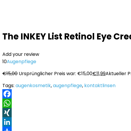
The INKEY List Retinol Eye Cr
Add your review
10
Augenpflege
€
15,00
Ursprünglicher Preis war: €15,00
€
11,99
Aktueller Pr
Tags:
augenkosmetik
,
augenpflege
,
kontaktlinsen
Facebook
WhatsApp
XING