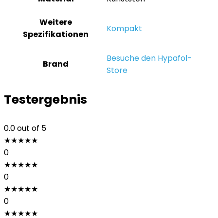
Weitere
‎Kompakt
Spezifikationen
Besuche den Hypafol-
Brand
Store
Testergebnis
0.0
out of 5
★
★
★
★
★
0
★
★
★
★
★
0
★
★
★
★
★
0
★
★
★
★
★