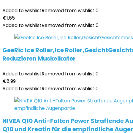
Added to wishlist
Removed from wishlist
0
€
1,65
Added to wishlist
Removed from wishlist
0
GeeRic Ice Roller,Ice Roller,GesichtGesich
Reduzieren Muskelkater
Added to wishlist
Removed from wishlist
0
€
8,99
Added to wishlist
Removed from wishlist
0
NIVEA Q10 Anti-Falten Power Straffende A
Q10 und Kreatin für die empfindliche Auge