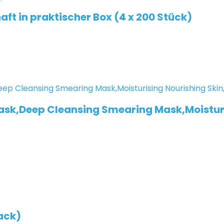
ft in praktischer Box (4 x 200 Stück)
ask,Deep Cleansing Smearing Mask,Moisturi
ack)