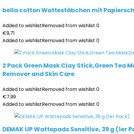
bella cotton Wattestäbchen mit Papierscha
Added to wishlist
Removed from wishlist
0
€
9,71
Added to wishlist
Removed from wishlist
0
2 Pack Green Mask Clay Stick,Green Tea M
Remover and Skin Care
Added to wishlist
Removed from wishlist
0
€
7,99
Added to wishlist
Removed from wishlist
0
DEMAK UP Wattepads Sensitive, 39 g (1er P