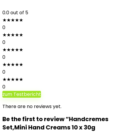
0.0
out of 5
★
★
★
★
★
0
★
★
★
★
★
0
★
★
★
★
★
0
★
★
★
★
★
0
★
★
★
★
★
0
zum Testbericht
There are no reviews yet.
Be the first to review “Handcremes
Set,Mini Hand Creams 10 x 30g