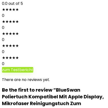
0.0
out of 5
★
★
★
★
★
0
★
★
★
★
★
0
★
★
★
★
★
0
★
★
★
★
★
0
★
★
★
★
★
0
zum Testbericht
There are no reviews yet.
Be the first to review “BlueSwan
Poliertuch Kompatibel Mit Apple Display,
Mikrofaser Reinigungstuch Zum