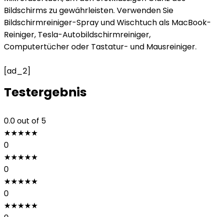
Bildschirms zu gewährleisten. Verwenden Sie
Bildschirmreiniger-Spray und Wischtuch als MacBook-
Reiniger, Tesla-Autobildschirmreiniger,
Computertücher oder Tastatur- und Mausreiniger.
[ad_2]
Testergebnis
0.0
out of 5
★
★
★
★
★
0
★
★
★
★
★
0
★
★
★
★
★
0
★
★
★
★
★