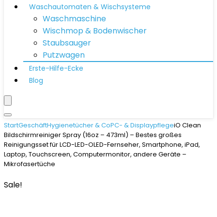
Waschautomaten & Wischsysteme
Waschmaschine
Wischmop & Bodenwischer
Staubsauger
Putzwagen
Erste-Hilfe-Ecke
Blog
Start
Geschäft
Hygienetücher & Co
PC- & Displaypflege
iO Clean
Bildschirmreiniger Spray (16oz – 473ml) – Bestes großes
Reinigungsset für LCD-LED-OLED-Fernseher, Smartphone, iPad,
Laptop, Touchscreen, Computermonitor, andere Geräte –
Mikrofasertüche
Sale!