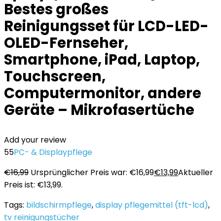
Bestes großes
Reinigungsset für LCD-LED-
OLED-Fernseher,
Smartphone, iPad, Laptop,
Touchscreen,
Computermonitor, andere
Geräte – Mikrofasertüche
Add your review
55
PC- & Displaypflege
€
16,99
Ursprünglicher Preis war: €16,99
€
13,99
Aktueller
Preis ist: €13,99.
Tags:
bildschirmpflege
,
display pflegemittel (tft-lcd)
,
tv reinigungstücher