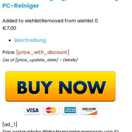
PC-Reiniger
Added to wishlist
Removed from wishlist
0
€
7,00
Beschreibung
Price:
[price_with_discount]
(as of [price_update_date] –
Details
)
[ad_1]
Das erstaunliche Bildschirmreinigungsspray von iO