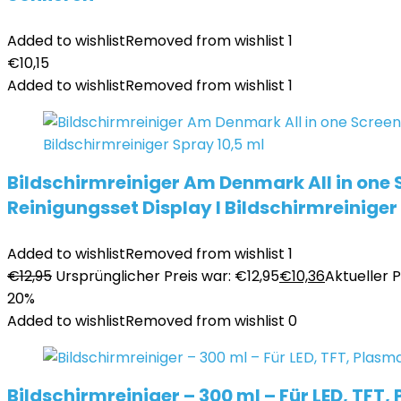
Added to wishlist
Removed from wishlist
1
€
10,15
Added to wishlist
Removed from wishlist
1
Bildschirmreiniger Am Denmark All in one 
Reinigungsset Display I Bildschirmreiniger
Added to wishlist
Removed from wishlist
1
€
12,95
Ursprünglicher Preis war: €12,95
€
10,36
Aktueller Pr
20%
Added to wishlist
Removed from wishlist
0
Bildschirmreiniger – 300 ml – Für LED, TFT