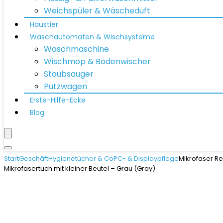
Weichspüler & Wäscheduft
Haustier
Waschautomaten & Wischsysteme
Waschmaschine
Wischmop & Bodenwischer
Staubsauger
Putzwagen
Erste-Hilfe-Ecke
Blog
Start
Geschäft
Hygienetücher & Co
PC- & Displaypflege
Mikrofaser Re
Mikrofasertuch mit kleiner Beutel – Grau (Gray)