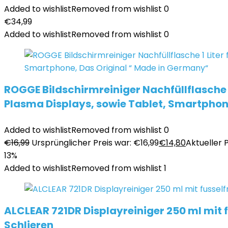
Added to wishlist
Removed from wishlist
0
€
34,99
Added to wishlist
Removed from wishlist
0
ROGGE Bildschirmreiniger Nachfüllflasche 1
Plasma Displays, sowie Tablet, Smartphon
Added to wishlist
Removed from wishlist
0
€
16,99
Ursprünglicher Preis war: €16,99
€
14,80
Aktueller P
13%
Added to wishlist
Removed from wishlist
1
ALCLEAR 721DR Displayreiniger 250 ml mit 
Schlieren