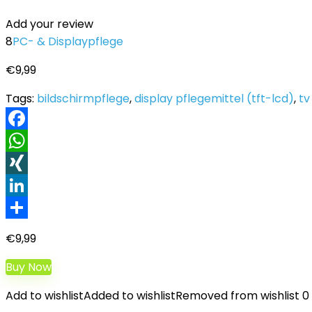
Add your review
8
PC- & Displaypflege
€
9,99
Tags:
bildschirmpflege
,
display pflegemittel (tft-lcd)
,
tv
Facebook
WhatsApp
XING
LinkedIn
Teilen
€
9,99
Buy Now
Add to wishlist
Added to wishlist
Removed from wishlist
0