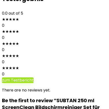
0.0
out of 5
★
★
★
★
★
0
★
★
★
★
★
0
★
★
★
★
★
0
★
★
★
★
★
0
★
★
★
★
★
0
zum Testbericht
There are no reviews yet.
Be the first to review “SUBTAN 250 ml
ScreenClean Bildschirmreiniger Set für