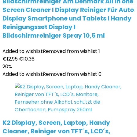
Bildschirmreiniger Am Denmark All in one
Screen Cleaner I Display Reiniger Für Auto
Display Smartphone und Tablets I Handy
Reinigungsset Display I
Bildschirmreiniger Spray 10,5 ml
Added to wishlist
Removed from wishlist
1
Ursprünglicher
Aktueller
€
12,95
€
10,36
Preis
Preis
20%
war:
ist:
Added to wishlist
Removed from wishlist
0
€12,95
€10,36.
K2 Display, Screen, Laptop, Handy
Cleaner, Reiniger von TFT´s, LCD´s,