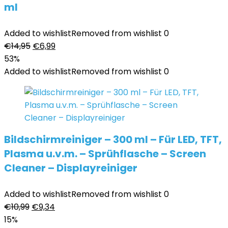
ml
Added to wishlist
Removed from wishlist
0
Ursprünglicher
Aktueller
€
14,95
€
6,99
Preis
Preis
53%
war:
ist:
Added to wishlist
Removed from wishlist
0
€14,95
€6,99.
Bildschirmreiniger – 300 ml – Für LED, TFT,
Plasma u.v.m. – Sprühflasche – Screen
Cleaner – Displayreiniger
Added to wishlist
Removed from wishlist
0
Ursprünglicher
Aktueller
€
10,99
€
9,34
Preis
Preis
15%