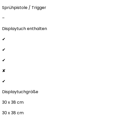
Sprühpistole / Trigger
–
Displaytuch enthalten
✔
✔
✔
✘
✔
Displaytuchgröße
30 x 38 cm
30 x 38 cm