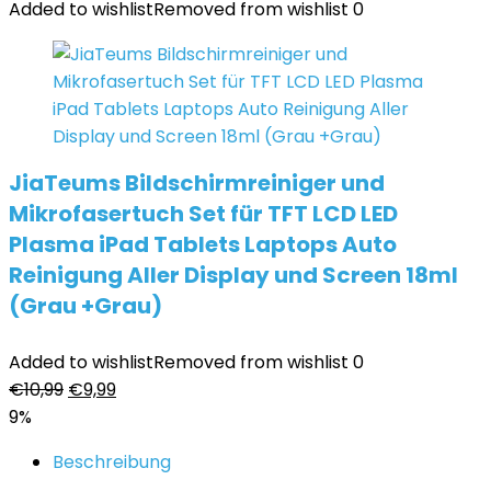
war:
ist:
Added to wishlist
Removed from wishlist
0
€10,99
€9,34.
JiaTeums Bildschirmreiniger und
Mikrofasertuch Set für TFT LCD LED
Plasma iPad Tablets Laptops Auto
Reinigung Aller Display und Screen 18ml
(Grau +Grau)
Added to wishlist
Removed from wishlist
0
Ursprünglicher
Aktueller
€
10,99
€
9,99
Preis
Preis
9%
war:
ist:
Beschreibung
€10,99
€9,99.