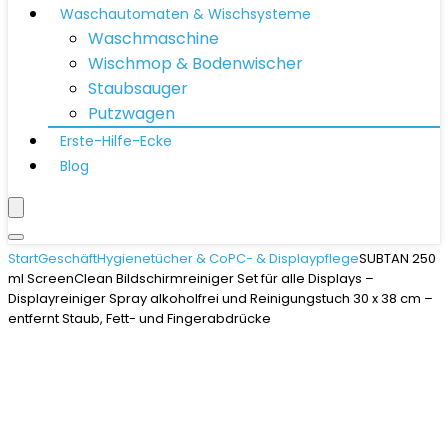
Waschautomaten & Wischsysteme
Waschmaschine
Wischmop & Bodenwischer
Staubsauger
Putzwagen
Erste-Hilfe-Ecke
Blog
Start
Geschäft
Hygienetücher & Co
PC- & Displaypflege
SUBTAN 250
ml ScreenClean Bildschirmreiniger Set für alle Displays –
Displayreiniger Spray alkoholfrei und Reinigungstuch 30 x 38 cm –
entfernt Staub, Fett- und Fingerabdrücke