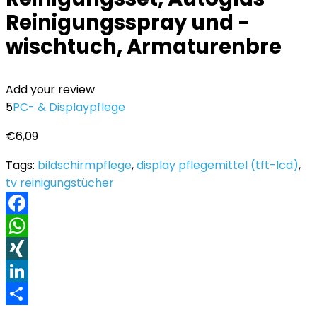
Reinigungsspray und -
wischtuch, Armaturenbre
Add your review
5
PC- & Displaypflege
€
6,09
Tags:
bildschirmpflege
,
display pflegemittel (tft-lcd)
,
tv reinigungstücher
Facebook
WhatsApp
XING
LinkedIn
Teilen