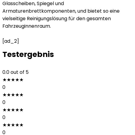
Glasscheiben, Spiegel und
Armaturenbrettkomponenten, und bietet so eine
vielseitige Reinigungslösung für den gesamten
Fahrzeuginnenraum.
[ad_2]
Testergebnis
0.0
out of 5
★
★
★
★
★
0
★
★
★
★
★
0
★
★
★
★
★
0
★
★
★
★
★
0