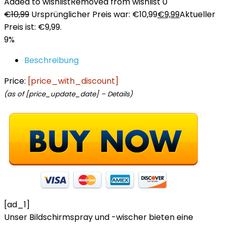
Added to wishlist
Removed from wishlist
0
€
10,99
Ursprünglicher Preis war: €10,99
€
9,99
Aktueller
Preis ist: €9,99.
9%
Beschreibung
Price:
[price_with_discount]
(as of [price_update_date] –
Details
)
[ad_1]
Unser Bildschirmspray und -wischer bieten eine