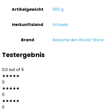
Artikelgewicht
‎500 g
Herkunftsland
‎Schweiz
Brand
Besuche den Ricola-Store
Testergebnis
0.0
out of 5
★
★
★
★
★
0
★
★
★
★
★
0
★
★
★
★
★
0