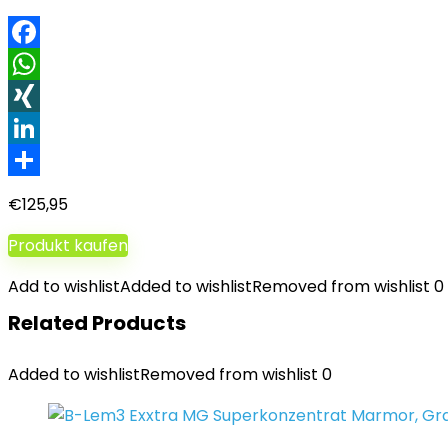
Facebook
WhatsApp
XING
LinkedIn
Teilen
€
125,95
Produkt kaufen
Add to wishlist
Added to wishlist
Removed from wishlist
0
Related Products
Added to wishlist
Removed from wishlist
0