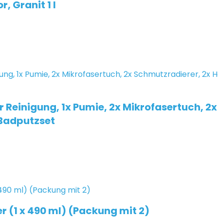
 Granit 1 l
är Reinigung, 1x Pumie, 2x Mikrofasertuch, 
 Badputzset
 (1 x 490 ml) (Packung mit 2)