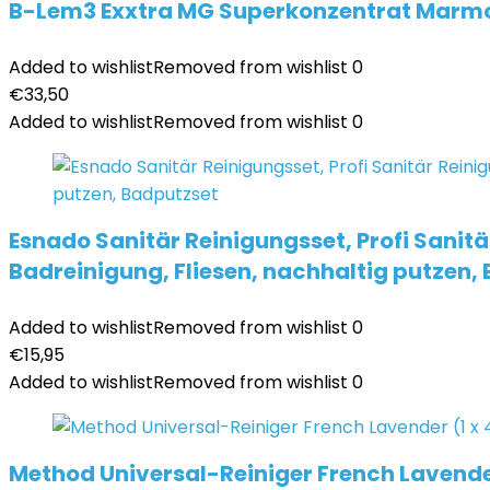
B-Lem3 Exxtra MG Superkonzentrat Marmor,
Added to wishlist
Removed from wishlist
0
€
33,50
Added to wishlist
Removed from wishlist
0
Esnado Sanitär Reinigungsset, Profi Sanit
Badreinigung, Fliesen, nachhaltig putzen,
Added to wishlist
Removed from wishlist
0
€
15,95
Added to wishlist
Removed from wishlist
0
Method Universal-Reiniger French Lavender