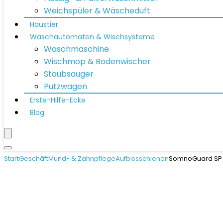
Weichspüler & Wäscheduft
Haustier
Waschautomaten & Wischsysteme
Waschmaschine
Wischmop & Bodenwischer
Staubsauger
Putzwagen
Erste-Hilfe-Ecke
Blog
Start
Geschäft
Mund- & Zahnpflege
Aufbissschienen
SomnoGuard SP S