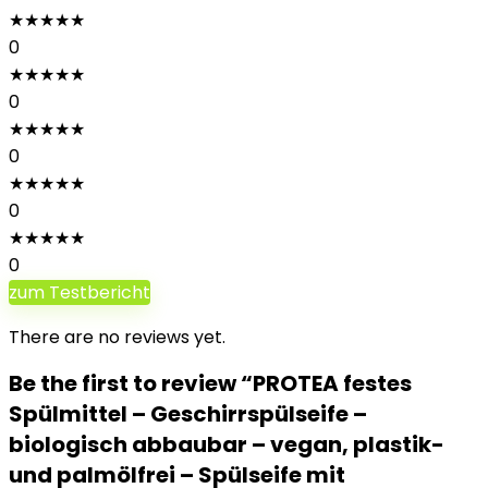
★
★
★
★
★
0
★
★
★
★
★
0
★
★
★
★
★
0
★
★
★
★
★
0
★
★
★
★
★
0
zum Testbericht
There are no reviews yet.
Be the first to review “PROTEA festes
Spülmittel – Geschirrspülseife –
biologisch abbaubar – vegan, plastik-
und palmölfrei – Spülseife mit