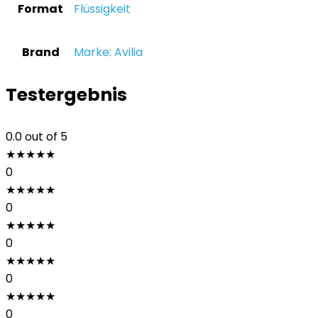
Format
‎Flüssigkeit
Brand
Marke: Avilia
Testergebnis
0.0
out of 5
★
★
★
★
★
0
★
★
★
★
★
0
★
★
★
★
★
0
★
★
★
★
★
0
★
★
★
★
★
0