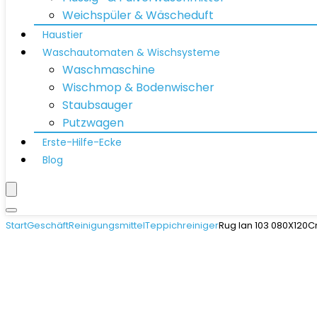
Weichspüler & Wäscheduft
Haustier
Waschautomaten & Wischsysteme
Waschmaschine
Wischmop & Bodenwischer
Staubsauger
Putzwagen
Erste-Hilfe-Ecke
Blog
Start
Geschäft
Reinigungsmittel
Teppichreiniger
Rug Ian 103 080X120C