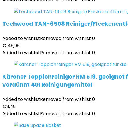
Techwood TAN-6508 Reiniger/Fleckenentfe
Added to wishlist
Removed from wishlist
0
€
149,99
Added to wishlist
Removed from wishlist
0
Kärcher Teppichreiniger RM 519, geeignet f
verdünnt 40l Reinigungsmittel
Added to wishlist
Removed from wishlist
0
€
8,49
Added to wishlist
Removed from wishlist
0