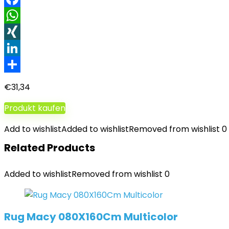
Facebook
WhatsApp
XING
LinkedIn
Teilen
€
31,34
Produkt kaufen
Add to wishlist
Added to wishlist
Removed from wishlist
0
Related Products
Added to wishlist
Removed from wishlist
0
Rug Macy 080X160Cm Multicolor