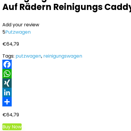
Auf Rädern Reinigungs Caddy
Add your review
5
Putzwagen
€
64,79
Tags:
putzwagen
,
reinigungswagen
Facebook
WhatsApp
XING
LinkedIn
Teilen
€
64,79
Buy Now