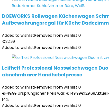
DOEWORKS Rollwagen Küchenwagen Schmal
Aufbewahrungsregal für Küche Badezimme
Added to wishlist
Removed from wishlist
0
€
32,99
Added to wishlist
Removed from wishlist
0
Leifheit Professional Nasswischwagen Duo 
abnehmbarer Handhebelpresse
Added to wishlist
Removed from wishlist
0
€
149,99
Ursprünglicher Preis war: €149,99
€
129,69
Aktuelle
14%
Added to wishlist
Removed from wishlist
0