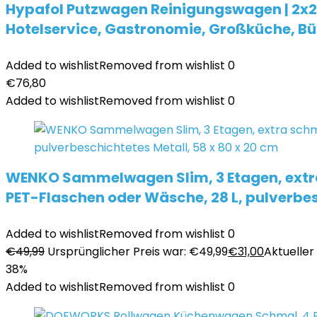
Hypafol Putzwagen Reinigungswagen | 2x25
Hotelservice, Gastronomie, Großküche, Bü
Added to wishlist
Removed from wishlist
0
€
76,80
Added to wishlist
Removed from wishlist
0
WENKO Sammelwagen Slim, 3 Etagen, extra 
PET-Flaschen oder Wäsche, 28 L, pulverbes
Added to wishlist
Removed from wishlist
0
€
49,99
Ursprünglicher Preis war: €49,99
€
31,00
Aktueller 
38%
Added to wishlist
Removed from wishlist
0