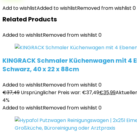
Add to wishlist
Added to wishlist
Removed from wishlist
0
Related Products
Added to wishlist
Removed from wishlist
0
KINGRACK Schmaler Küchenwagen mit 4 Eb
Schwarz, 40 x 22 x 88cm
Added to wishlist
Removed from wishlist
0
€
37,49
Ursprünglicher Preis war: €37,49
€
35,99
Aktueller
4%
Added to wishlist
Removed from wishlist
0