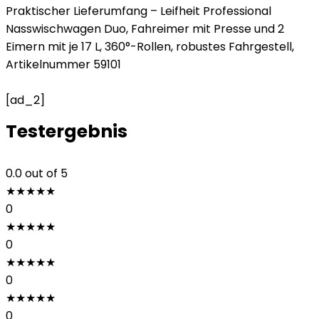
Praktischer Lieferumfang – Leifheit Professional
Nasswischwagen Duo, Fahreimer mit Presse und 2
Eimern mit je 17 L, 360°-Rollen, robustes Fahrgestell,
Artikelnummer 59101
[ad_2]
Testergebnis
0.0
out of 5
★
★
★
★
★
0
★
★
★
★
★
0
★
★
★
★
★
0
★
★
★
★
★
0