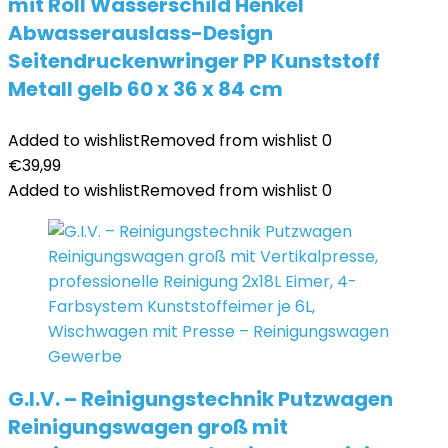
mit Roll Wasserschild Henkel
Abwasserauslass-Design
Seitendruckenwringer PP Kunststoff
Metall gelb 60 x 36 x 84 cm
Added to wishlist
Removed from wishlist
0
€
39,99
Added to wishlist
Removed from wishlist
0
G.I.V. – Reinigungstechnik Putzwagen
Reinigungswagen groß mit