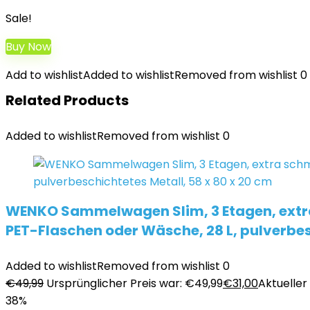
Sale!
Buy Now
Add to wishlist
Added to wishlist
Removed from wishlist
0
Related Products
Added to wishlist
Removed from wishlist
0
WENKO Sammelwagen Slim, 3 Etagen, extra 
PET-Flaschen oder Wäsche, 28 L, pulverbes
Added to wishlist
Removed from wishlist
0
€
49,99
Ursprünglicher Preis war: €49,99
€
31,00
Aktueller 
38%