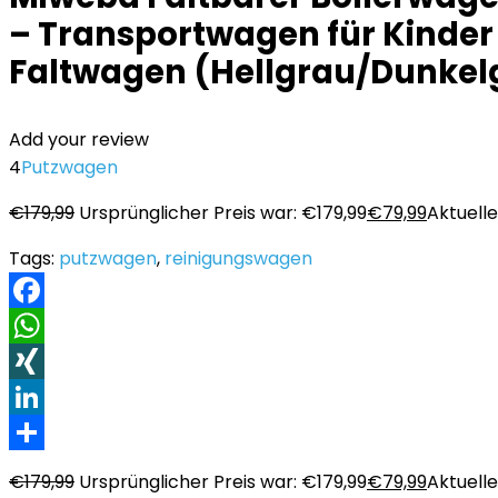
– Transportwagen für Kinde
Faltwagen (Hellgrau/Dunkel
Add your review
4
Putzwagen
€
179,99
Ursprünglicher Preis war: €179,99
€
79,99
Aktueller
Tags:
putzwagen
,
reinigungswagen
Facebook
WhatsApp
XING
LinkedIn
Teilen
€
179,99
Ursprünglicher Preis war: €179,99
€
79,99
Aktueller