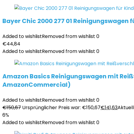
Bayer Chic 2000 277 01 Reinigungswagen f
Added to wishlist
Removed from wishlist
0
€
44,84
Added to wishlist
Removed from wishlist
0
Amazon Basics Reinigungswagen mit Reißv
AmazonCommercial)
Added to wishlist
Removed from wishlist
0
€
150,67
Ursprünglicher Preis war: €150,67
€
141,63
Aktuell
6%
Added to wishlist
Removed from wishlist
0