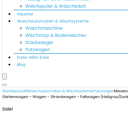
Weichspüler & Wäscheduft
Haustier
Waschautomaten & Wischsysteme
Waschmaschine
Wischmop & Bodenwischer
Staubsauger
Putzwagen
Erste-Hilfe-Ecke
Blog
Start
Geschäft
Waschautomaten & Wischsysteme
Putzwagen
Miweba 
Gartenwagen – Wagen – Strandwagen – Faltwagen (Hellgrau/Dun
Sale!