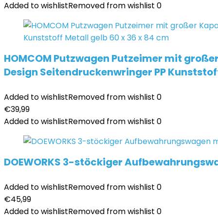
Added to wishlist
Removed from wishlist
0
HOMCOM Putzwagen Putzeimer mit großer K
Design Seitendruckenwringer PP Kunststoff
Added to wishlist
Removed from wishlist
0
€
39,99
Added to wishlist
Removed from wishlist
0
DOEWORKS 3-stöckiger Aufbewahrungswagen
Added to wishlist
Removed from wishlist
0
€
45,99
Added to wishlist
Removed from wishlist
0