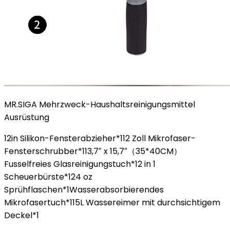
MR.SIGA Mehrzweck-Haushaltsreinigungsmittel
Ausrüstung
12in Silikon-Fensterabzieher*112 Zoll Mikrofaser-
Fensterschrubber*113,7″ x 15,7″（35*40CM）
Fusselfreies Glasreinigungstuch*12 in 1
Scheuerbürste*124 oz
Sprühflaschen*1Wasserabsorbierendes
Mikrofasertuch*115L Wassereimer mit durchsichtigem
Deckel*1