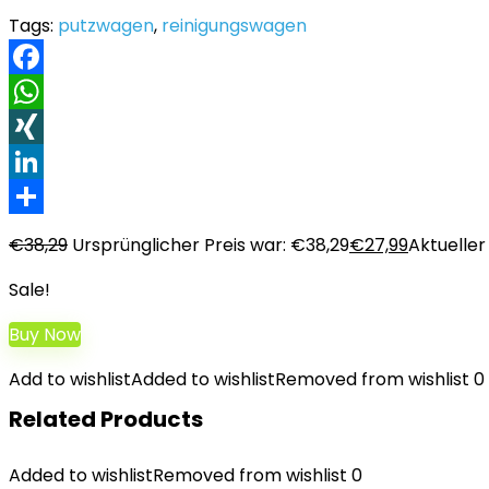
Tags:
putzwagen
,
reinigungswagen
Facebook
WhatsApp
XING
LinkedIn
Teilen
€
38,29
Ursprünglicher Preis war: €38,29
€
27,99
Aktueller 
Sale!
Buy Now
Add to wishlist
Added to wishlist
Removed from wishlist
0
Related Products
Added to wishlist
Removed from wishlist
0