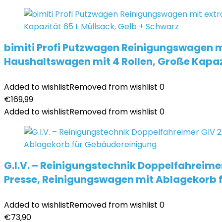
bimiti Profi Putzwagen Reinigungswagen m
Haushaltswagen mit 4 Rollen, Große Kapazi
Added to wishlist
Removed from wishlist
0
€
169,99
Added to wishlist
Removed from wishlist
0
G.I.V. – Reinigungstechnik Doppelfahreime
Presse, Reinigungswagen mit Ablagekorb 
Added to wishlist
Removed from wishlist
0
€
73,90