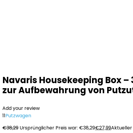
Navaris Housekeeping Box – 3
zur Aufbewahrung von Putzute
Add your review
11
Putzwagen
€
38,29
Ursprünglicher Preis war: €38,29
€
27,99
Aktueller 