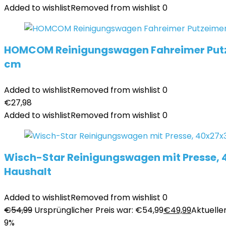
Added to wishlist
Removed from wishlist
0
HOMCOM Reinigungswagen Fahreimer Putzei
cm
Added to wishlist
Removed from wishlist
0
€
27,98
Added to wishlist
Removed from wishlist
0
Wisch-Star Reinigungswagen mit Presse, 4
Haushalt
Added to wishlist
Removed from wishlist
0
€
54,99
Ursprünglicher Preis war: €54,99
€
49,99
Aktueller
9%