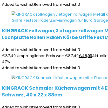
Added to wishlist
Removed from wishlist
0
KINGRACK rollwagen,3 etagen rollwagen 
Lochplatte Rollen Haken Körbe Griffe Fest
Added to wishlist
Removed from wishlist
0
€
87,49
Ursprünglicher Preis war: €87,49
€
45,99
Aktueller
47%
Added to wishlist
Removed from wishlist
0
KINGRACK Schmaler Küchenwagen mit 4 Eb
Schwarz, 40 x 22 x 88cm
Added to wishlist
Removed from wishlist
0