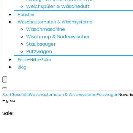
Weichspüler & Wäscheduft
Haustier
Waschautomaten & Wischsysteme
Waschmaschine
Wischmop & Bodenwischer
Staubsauger
Putzwagen
Erste-Hilfe-Ecke
Blog
Start
Geschäft
Waschautomaten & Wischsysteme
Putzwagen
Navaris
– grau
Sale!