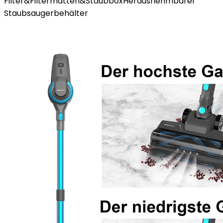
Filter&Filtermatten&StaubboxHerausnehmbarer
Staubsaugerbehälter