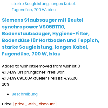
Siemens Staubsauger mit Beutel
synchropower VS06B1110,
Bodenstaubsauger, Hygiene-Filter,
Bodendüse für Hartboden und Teppich,
starke Saugleistung, langes Kabel,
Fugendüse, 700 W, blau
Added to wishlist
Removed from wishlist
0
€
134,99
Ursprünglicher Preis war:
€134,99
€
96,80
Aktueller Preis ist: €96,80.
28%
Beschreibung
Price:
[price_with_discount]