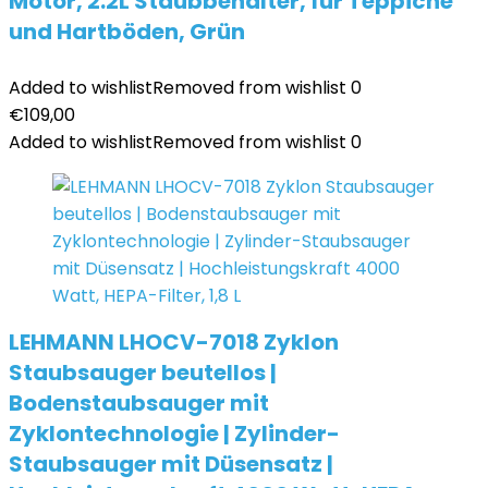
Motor, 2.2L Staubbehälter, für Teppiche
und Hartböden, Grün
Added to wishlist
Removed from wishlist
0
€
109,00
Added to wishlist
Removed from wishlist
0
LEHMANN LHOCV-7018 Zyklon
Staubsauger beutellos |
Bodenstaubsauger mit
Zyklontechnologie | Zylinder-
Staubsauger mit Düsensatz |