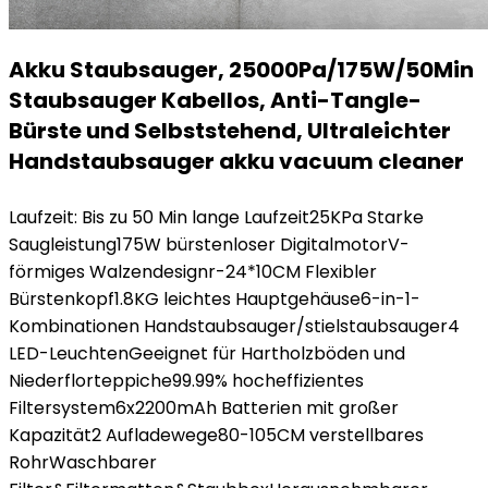
Akku Staubsauger, 25000Pa/175W/50Min
Staubsauger Kabellos, Anti-Tangle-
Bürste und Selbststehend, Ultraleichter
Handstaubsauger akku vacuum cleaner
Laufzeit: Bis zu 50 Min lange Laufzeit25KPa Starke
Saugleistung175W bürstenloser DigitalmotorV-
förmiges Walzendesignr-24*10CM Flexibler
Bürstenkopf1.8KG leichtes Hauptgehäuse6-in-1-
Kombinationen Handstaubsauger/stielstaubsauger4
LED-LeuchtenGeeignet für Hartholzböden und
Niederflorteppiche99.99% hocheffizientes
Filtersystem6x2200mAh Batterien mit großer
Kapazität2 Aufladewege80-105CM verstellbares
RohrWaschbarer