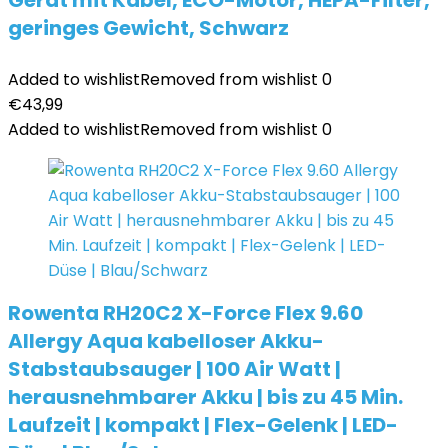
Gerät mit Kabel, ECO-Motor, HEPA-Filter,
geringes Gewicht, Schwarz
Added to wishlist
Removed from wishlist
0
€
43,99
Added to wishlist
Removed from wishlist
0
Rowenta RH20C2 X-Force Flex 9.60
Allergy Aqua kabelloser Akku-
Stabstaubsauger | 100 Air Watt |
herausnehmbarer Akku | bis zu 45 Min.
Laufzeit | kompakt | Flex-Gelenk | LED-