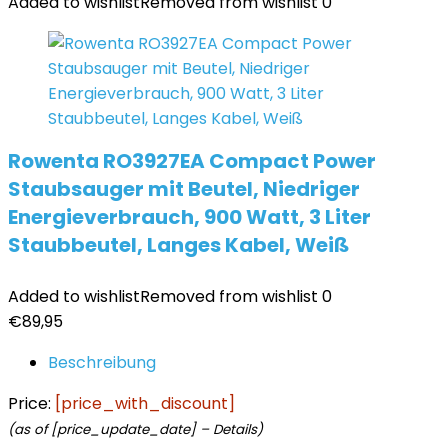
Added to wishlist
Removed from wishlist
0
Rowenta RO3927EA Compact Power
Staubsauger mit Beutel, Niedriger
Energieverbrauch, 900 Watt, 3 Liter
Staubbeutel, Langes Kabel, Weiß
Added to wishlist
Removed from wishlist
0
€
89,95
Beschreibung
Price:
[price_with_discount]
(as of [price_update_date] –
Details
)