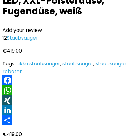
LED, XXL-Polsterdüse,
Fugendüse, weiß
Add your review
12
Staubsauger
€
419,00
Tags:
akku staubsauger
,
staubsauger
,
staubsauger
roboter
Facebook
WhatsApp
XING
LinkedIn
Teilen
€
419,00