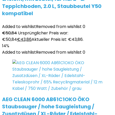
Teppichboden, 2.0 L, Staubbeutel Y50
kompatibel
Added to wishlist
Removed from wishlist
0
€
50,84
Ursprünglicher Preis war:
€50,84
€
43,86
Aktueller Preis ist: €43,86.
14%
Added to wishlist
Removed from wishlist
0
AEG CLEAN 6000 AB61C1OKO ÖKO
Staubsauger / hohe Saugleistung /
Zusatzdüsen / XL-Räder / Edelstahl-