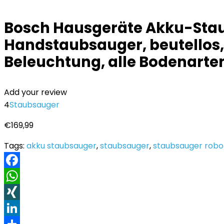
Bosch Hausgeräte Akku-Staubs
Handstaubsauger, beutellos, 
Beleuchtung, alle Bodenarten
Add your review
4
Staubsauger
€
169,99
Tags:
akku staubsauger
,
staubsauger
,
staubsauger robo
Facebook
WhatsApp
XING
LinkedIn