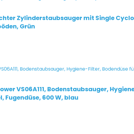
ichter Zylinderstaubsauger mit Single Cycl
böden, Grün
ower VS06A111, Bodenstaubsauger, Hygiene-
l, Fugendüse, 600 W, blau