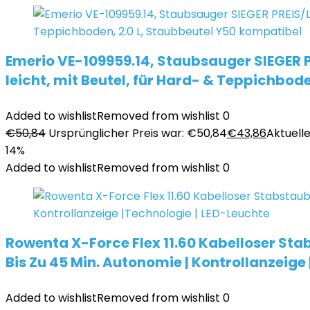
Emerio VE-109959.14, Staubsauger SIEGER 
leicht, mit Beutel, für Hard- & Teppichbod
Added to wishlist
Removed from wishlist
0
€
50,84
Ursprünglicher Preis war: €50,84
€
43,86
Aktuelle
14%
Added to wishlist
Removed from wishlist
0
Rowenta X-Force Flex 11.60 Kabelloser Sta
Bis Zu 45 Min. Autonomie | Kontrollanzeige
Added to wishlist
Removed from wishlist
0