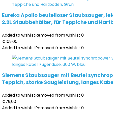
Eureka Apollo beutelloser Staubsauger, le
2.2L Staubbehälter, für Teppiche und Hart
Added to wishlist
Removed from wishlist
0
€
109,00
Added to wishlist
Removed from wishlist
0
Siemens Staubsauger mit Beutel synchrop
Teppich, starke Saugleistung, langes Kabe
Added to wishlist
Removed from wishlist
0
€
79,00
Added to wishlist
Removed from wishlist
0