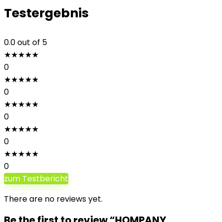
Testergebnis
0.0
out of 5
★
★
★
★
★
0
★
★
★
★
★
0
★
★
★
★
★
0
★
★
★
★
★
0
★
★
★
★
★
0
zum Testbericht
There are no reviews yet.
Be the first to review “HOMPANY