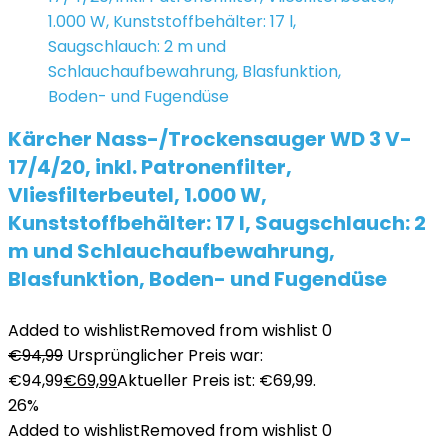
Kärcher Nass-/Trockensauger WD 3 V-
17/4/20, inkl. Patronenfilter,
Vliesfilterbeutel, 1.000 W,
Kunststoffbehälter: 17 l, Saugschlauch: 2
m und Schlauchaufbewahrung,
Blasfunktion, Boden- und Fugendüse
Added to wishlist
Removed from wishlist
0
€
94,99
Ursprünglicher Preis war:
€94,99
€
69,99
Aktueller Preis ist: €69,99.
26%
Added to wishlist
Removed from wishlist
0