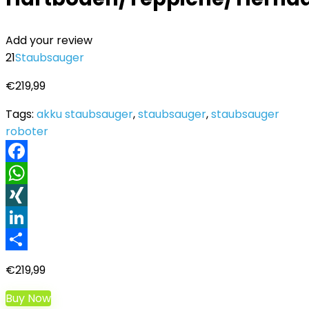
Add your review
21
Staubsauger
€
219,99
Tags:
akku staubsauger
,
staubsauger
,
staubsauger
roboter
Facebook
WhatsApp
XING
LinkedIn
Teilen
€
219,99
Buy Now