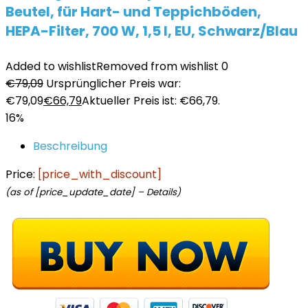
Beutel, für Hart- und Teppichböden,
HEPA-Filter, 700 W, 1,5 l, EU, Schwarz/Blau
Added to wishlist
Removed from wishlist
0
€
79,09
Ursprünglicher Preis war:
€79,09
€
66,79
Aktueller Preis ist: €66,79.
16%
Beschreibung
Price:
[price_with_discount]
(as of [price_update_date] –
Details
)