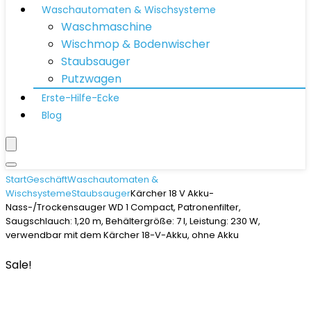
Waschautomaten & Wischsysteme
Waschmaschine
Wischmop & Bodenwischer
Staubsauger
Putzwagen
Erste-Hilfe-Ecke
Blog
Start
Geschäft
Waschautomaten &
Wischsysteme
Staubsauger
Kärcher 18 V Akku-
Nass-/Trockensauger WD 1 Compact, Patronenfilter,
Saugschlauch: 1,20 m, Behältergröße: 7 l, Leistung: 230 W,
verwendbar mit dem Kärcher 18-V-Akku, ohne Akku
Sale!