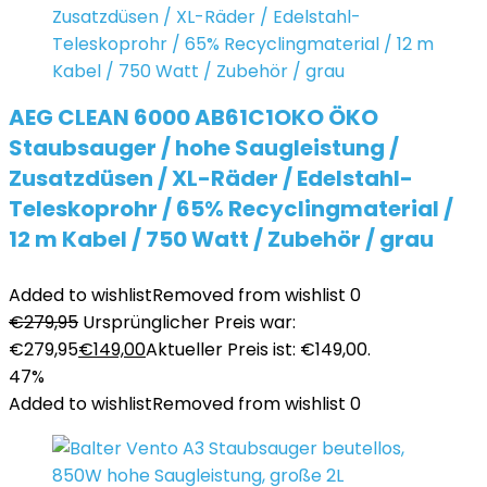
AEG CLEAN 6000 AB61C1OKO ÖKO
Staubsauger / hohe Saugleistung /
Zusatzdüsen / XL-Räder / Edelstahl-
Teleskoprohr / 65% Recyclingmaterial /
12 m Kabel / 750 Watt / Zubehör / grau
Added to wishlist
Removed from wishlist
0
€
279,95
Ursprünglicher Preis war:
€279,95
€
149,00
Aktueller Preis ist: €149,00.
47%
Added to wishlist
Removed from wishlist
0