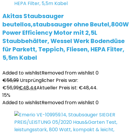
Akitas Staubsauger
beutellos,staubsauger ohne Beutel,800W
Power Efficiency Motor mit 2,5L
Staubbehälter, Wessel Werk Bodendüse
für Parkett, Teppich, Fliesen, HEPA Filter,
5,5m Kabel
Added to wishlist
Removed from wishlist
0
€
56,99
Ursprünglicher Preis war:
€56,99
€
48,44
Aktueller Preis ist: €48,44.
15%
Added to wishlist
Removed from wishlist
0