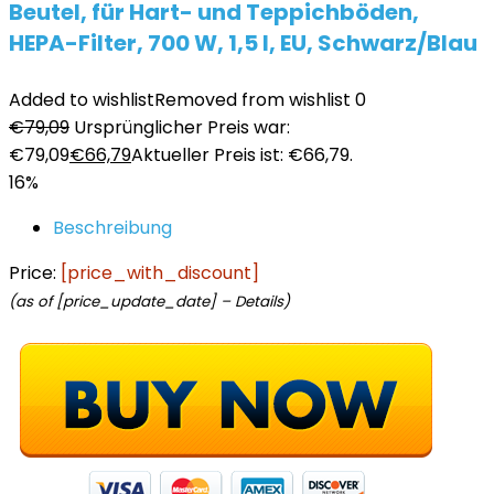
Beutel, für Hart- und Teppichböden,
HEPA-Filter, 700 W, 1,5 l, EU, Schwarz/Blau
Added to wishlist
Removed from wishlist
0
€
79,09
Ursprünglicher Preis war:
€79,09
€
66,79
Aktueller Preis ist: €66,79.
16%
Beschreibung
Price:
[price_with_discount]
(as of [price_update_date] –
Details
)