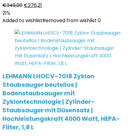
Ursprünglicher
Aktueller
€
349,00
€
276,21
Preis
Preis
21%
war:
ist:
Added to wishlist
Removed from wishlist
0
€349,00
€276,21.
LEHMANN LHOCV-7018 Zyklon
Staubsauger beutellos |
Bodenstaubsauger mit
Zyklontechnologie | Zylinder-
Staubsauger mit Düsensatz |
Hochleistungskraft 4000 Watt, HEPA-
Filter, 1,8 L