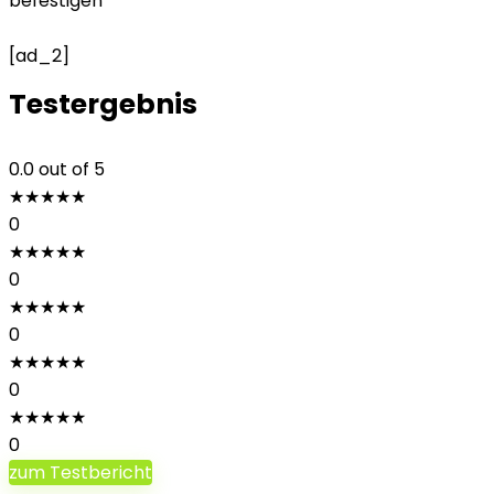
befestigen
[ad_2]
Testergebnis
0.0
out of 5
★
★
★
★
★
0
★
★
★
★
★
0
★
★
★
★
★
0
★
★
★
★
★
0
★
★
★
★
★
0
zum Testbericht