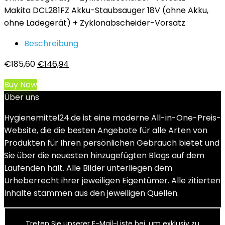
Makita DCL281FZ Akku-Staubsauger 18V (ohne Akku,
ohne Ladegerät) + Zyklonabscheider-Vorsatz
Beschreibung
Ursprünglicher
Aktueller
€
185,60
€
146,94
Preis
Preis
Buy Now
war:
ist:
Über uns
€185,60
€146,94.
Hygienemittel24.de ist eine moderne All-in-One-Preis-
Website, die die besten Angebote für alle Arten von
Produkten für Ihren persönlichen Gebrauch bietet und
Sie über die neuesten hinzugefügten Blogs auf dem
Laufenden hält. Alle Bilder unterliegen dem
Urheberrecht ihrer jeweiligen Eigentümer. Alle zitierten
Inhalte stammen aus den jeweiligen Quellen.
Treten Sie unserer E-Mail-Liste bei, um exklusiv zu