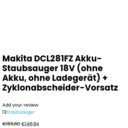
Makita DCL281FZ Akku-
Staubsauger 18V (ohne
Akku, ohne Ladegerät) +
Zyklonabscheider-Vorsatz
Add your review
13
Staubsauger
Ursprünglicher
Aktueller
€
185,60
€
146,94