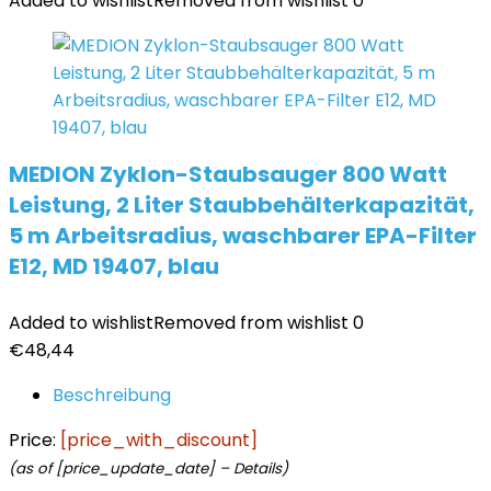
Added to wishlist
Removed from wishlist
0
MEDION Zyklon-Staubsauger 800 Watt
Leistung, 2 Liter Staubbehälterkapazität,
5 m Arbeitsradius, waschbarer EPA-Filter
E12, MD 19407, blau
Added to wishlist
Removed from wishlist
0
€
48,44
Beschreibung
Price:
[price_with_discount]
(as of [price_update_date] –
Details
)